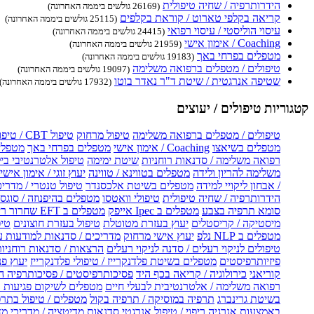
הידרותרפיה / שחיה טיפולית
(26169 גולשים ביממה האחרונה)
קריאה בקלפי טארוט / קוראת בקלפים
(25115 גולשים ביממה האחרונה)
עיסוי הוליסטי / עיסוי רפואי
(24415 גולשים ביממה האחרונה)
Coaching / אימון אישי
(21959 גולשים ביממה האחרונה)
מטפלים בפרחי באך
(19183 גולשים ביממה האחרונה)
טיפולים / מטפלים ברפואה משלימה
(19097 גולשים ביממה האחרונה)
שטיפה אנרגטית / שיטת ד"ר נאדר בוטו
(17932 גולשים ביממה האחרונה)
קטגוריות טיפולים / יעוצים
טיפולים / מטפלים ברפואה משלימה
טיפול מרחוק
טיפול CBT / טיפול CBT און ליין
מטפלים בשיאצו
Coaching / אימון אישי
מטפלים בפרחי באך
מטפלים
רפואה משלימה / סדנאות רוחניות
שיטת ימימה
טיפול אלטרנטיבי בי
משלימה להריון ולידה
מטפלים בטווינא / טווינה
יעוץ זוגי / אימון אישי 
/ אבחון ליקויי למידה
מטפלים בשיטת אלכסנדר
טיפול טנטרי / מדריכ
הידרותרפיה / שחיה טיפולית
טיפולי וואטסו
מטפלים בהיפנוזה / סוגס
סומא תרפיה בצבע
מטפלים ב Ipec אייפק
מטפלים ב EFT שחרור ריגשי
מיסטיקה / קריסטלים
יעוץ בעזרת מטוטלת
טיפול בעזרת חוצונים
טיפ
מטפלים ב NLP נלפ
יעוץ אישי מרחוק
מדריכים / סדנאות למודעות 
טיפולים לניקוי רעלים / סדנה לניקוי רעלים
הרצאות / סדנאות רוחניו
פיזיותרפיסטים
מטפלים בשיטת פלדנקרייז / טיפולי פלדנקרייז
יעוץ פנ
קוריאני
כירולוגיה / קריאה בכף היד
פסיכותרפיסטים / פסיכותרפיה ה
רפואה משלימה / אלטרנטיבית לבעלי חיים
מטפלים לשיקום פגיעות ו
בשיטת גרינברג
תרפיה במוסיקה / תרפיה בקול
מטפלים / טיפול בתרפ
באמצעות אנרגיה
ריפוי / טיפול אנרגטי
סדנאות מדיטציה / מדריכי מ