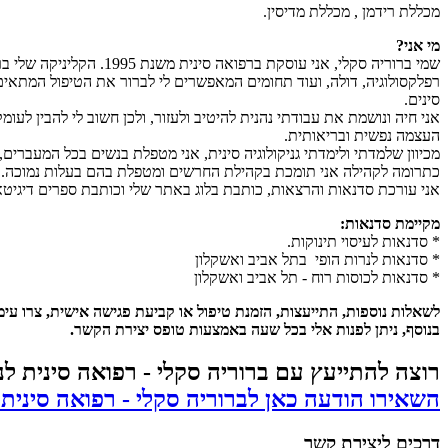
מכללת רידמן , מכללת מדיסין.
מי אני?
שמי ברוריה סקלי, אני 
רפלקסולוגיה, דולה, ועוד תחומים המאפשרים לי לברור את הטיפול המתאי
סינים.
אני חיה ונושמת את עבודתי נהנית להיטיב ולעזור, ולכן חשוב לי להבין לעו
העצמה נפשית ובריאותית.
מכיוון שלמדתי ולימדתי גניקולוגיה סינית, אני מטפלת בנשים בכל המעברים, 
כתרומה לקהילה אני תומכת בקהילת החרשים ומטפלת בהם בעלות נמוכה.
אני עורכת סדנאות והרצאות, כותבת בלוג באתר שלי וכותבת ספרים דיגיטא
מקיימת סדנאות:
* סדנאות לעיסוי תינוקות.
* סדנאות לנרות הופי בתל אביב ואשקלון
* סדנאות לכוסות רוח - תל אביב ואשקלון
לשאלות נוספות, התייעצות, הזמנת טיפול או קביעת פגישה אישית, צרו עימ
בנוסף, ניתן לפנות אלי בכל שעה באמצעות טופס יצירת הקשר.
רוצה להתייעץ עם ברוריה סקלי - רפואה סינית ל
השאירו הודעה כאן לברוריה סקלי - רפואה סינית
דרכים ליצירת קשר