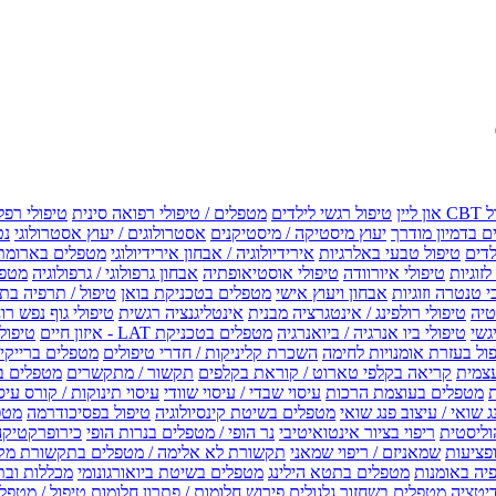
טיפול רגשי לילדים
מטפלים / טיפולי רפואה סינית
טיפולי רפל
 בדמיון מודרך
יעוץ מיסטיקה / מיסטיקנים
אסטרולוגים / יעוץ אסטרולוגי
נט
לדים
טיפול טבעי באלרגיות
אירידיולוגיה / אבחון אירידיולוגי
מטפלים בארומת
לזוגיות
טיפולי איורוודה
טיפולי אוסטיאופתיה
אבחון גרפולוגי / גרפולוגיה
מטפל
י טנטרה וזוגיות
אבחון ויעוץ אישי
מטפלים בטכניקת בואן
טיפול / תרפיה בת
טיה
טיפולי רולפינג / אינטגרציה מבנית
אינטליגנציה רגשית
טיפולי גוף נפש רו
טיפולי ביו אנרגיה / ביואנרגיה
מטפלים בטכניקת LAT - איזון חיים
טיפולי EMF איזון שדה אלקטר
ול בעזרת אומנויות לחימה
השכרת קליניקות / חדרי טיפולים
מטפלים ברייקי /
עצמית
קריאה בקלפי טארוט / קוראת בקלפים
תקשור / מתקשרים
מטפלים ב
ת
מטפלים בעוצמת הרכות
עיסוי שבדי / עיסוי שוודי
עיסוי תינוקות / קורס עיס
ג שואי / עיצוב פנג שואי
מטפלים בשיטת קינסיולוגיה
טיפול בפסיכודרמה
מטפ
וליסטית
ריפוי בציור אינטואיטיבי
נר הופי / מטפלים בנרות הופי
כירופרקטיקה
פציעות
שמאניזם / ריפוי שמאני
תקשורת לא אלימה / מטפלים בתקשורת מק
יה באומנות
מטפלים בתטא הילינג
מטפלים בשיטת ביואורגונומי
מכללות ובת
דיטציה
מטפלים בשחזור גלגולים
פירוש חלומות / פתרון חלומות
טיפול / מטפל