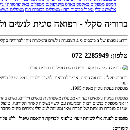
המסע
מטפלים באקסס בארס
מיינדפולנס
מטפלים באקופרסורה / ג'ין
אלטרנטיבלי
טיפול בכוסות רוח / מטפלים בכוסות רוח
מטפלים בשיטת
ברוריה סקלי - רפואה סינית לנשים ול
דירוג ממוצע של
5
כוכבים מ
4
הצבעות גולשים והמלצות ניתן לברוריה סקלי 
טלפון
:
072-2285949
ברוריה סקלי - רפואה סינית, אימון לבריאות לנשים וילדים, כולל טיפול רגשי
ועוד.
מטפלת בעלת ניסיון משנת 1995.
מטפלת במגוון נושאים ובעיות- מטפלת משפחתית בנשים וילדים, נשים בהריון וא
זו אני מטפלת בנשים רבות המגיעות עם קשיי נשימה לאחר הקורונה. טיפול ר
אני גם מוכרת תמציות של חברת טאו ומזמינה למטופלי צמחים סינים מחברו
מוזמנים לפנות אלי לשיחת ייעוץ טלפוני לבדיקת התאמת טיפול - ללא עלות
לימודים: