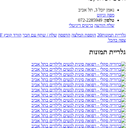
נאמן יובל 3, תל אביב
מפה וניווט
טלפון
:
072-2285949
שלח הודעה
כרטיס דיגיטלי
גלריית תמונות
20
הוספת המלצה
הדפסה
שלח / שתף עם חבר
הורד קובץ PDF
צפה בהכל
גלריית תמונות