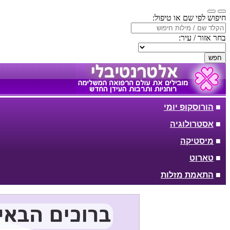
חיפוש לפי שם או טיפול:
בחר אזור / עיר:
חפש
■
הורוסקופ יומי
■
אסטרולוגיה
■
מיסטיקה
■
טארוט
■
התאמת מזלות