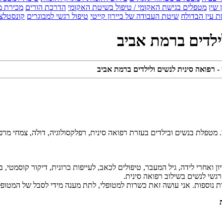
 שין
מטפלים בגישת האקומי / טיפול בשיטת האקומי
הדרכת הורים
מכירת מ
 עין הבדולח
שיטת העבודה של ביירון קייטי
טיפול רגשי למבוגרים
קונסטלצ
ילדים ברמת אביב
- רפואה סינית לנשים ולילדים ברמת אביב
. מטפלת בנשים ובילדים בעזרת רפואה סינית, רפלקסולוגיה, דולה, צמחי מרפא ס
חרי לידה, גיל המעבר, טיפולים לכאב, לעייפות כרונית, דיקור קוסמטי, בעיות
גשי לנשים בשילוב רפואה סינית.
ת נוספות. אני עושה זאת כשרות למטופלי, לתת מענה מידי לסבל של המטופל
​