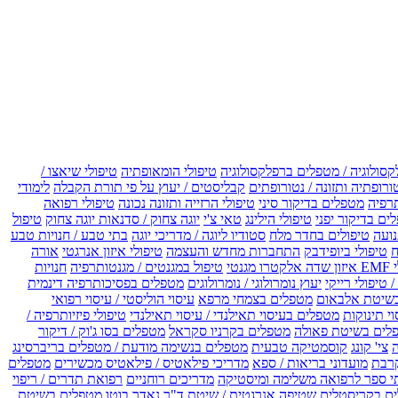
קסולוגיה / מטפלים ברפלקסולוגיה
טיפולי הומאופתיה
טיפולי שיאצו /
ורופתיה ותזונה / נטורופתים
קבליסטים / יעוץ על פי תורת הקבלה
לימודי
רפיה
מטפלים בדיקור סיני
טיפולי הרזייה ותזונה נכונה
טיפולי רפואה
ים בדיקור יפני
טיפולי הילינג
טאי צ'י
יוגה צחוק / סדנאות יוגה צחוק
טיפול
נועה
טיפולים בחדר מלח
סטודיו ליוגה / מדריכי יוגה
בתי טבע / חנויות טבע
ח
טיפולי ביופידבק
התחברות מחדש והעצמה
טיפולי איזון אנרגטי
אורה
ו מגנטי
טיפול במגנטים / מגנטותרפיה
חנויות
 טיפולי רייקי
יעוץ נומרולוגי / נומרולוגים
מטפלים בפסיכותרפיה דינמית
שיטת אלבאום
מטפלים בצמחי מרפא
עיסוי הוליסטי / עיסוי רפואי
וי תינוקות
מטפלים בעיסוי תאילנדי / עיסוי תאילנדי
טיפולי פיזיותרפיה /
לים בשיטת פאולה
מטפלים בקרניו סקראל
מטפלים בסו ג'וק / דיקור
צי' קונג
קוסמטיקה טבעית
מטפלים בנשימה מודעת / מטפלים בריברסינג
רבת
מועדוני בריאות / ספא
מדריכי פילאטיס / פילאטיס מכשירים
מטפלים
י ספר לרפואה משלימה ומיסטיקה
מדריכים רוחניים
רפואת תדרים / ריפוי
ים בקריסטלים
שטיפה אנרגטית / שיטת ד"ר נאדר בוטו
מטפלים בשיטת