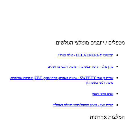
מטפלים / יועצים מומלצי הגולשים
תכשיטי ELLA ENERGY - אלה אנרג'י
עידן פלג - תרפיה בנשימה - טיפול ריגשי בירושלים
שרית בן עמי SWEETY - שיטת סאטיה, פרחי באך, CBT, שטיפה אנרגטית.
טיפול רגשי באשקלון
אניס מרכז ויצמן
דורית ממן - אימון וטיפול רגשי באילת באונליין
המלצות אחרונות