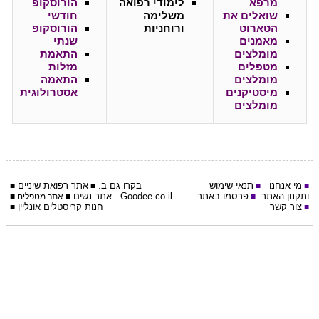
מרפא
לימודי רפואה
הורוסקופ
שואלים את
משלימה
חודשי
הטארוט
ורוחניות
הורוסקופ
מאמנים
שנתי
מומלצים
התאמת
מטפלים
מזלות
מומלצים
התאמה
מיסטיקנים
אסטרולוגית
מומלצים
מי אנחנו
תנאי שימוש
בקרו גם ב:
אתר
רפואת שיניים
■
■
■
■
ותקנון האתר
פרסמו באתר
Goodee.co.il
- אתר
נשים
■
■
אתר מטפלים
■
צור קשר
חנות קריסטלים אונליין
■
■