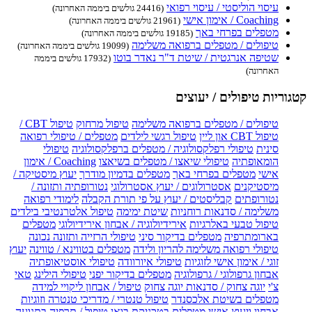
עיסוי הוליסטי / עיסוי רפואי
(24416 גולשים ביממה האחרונה)
Coaching / אימון אישי
(21961 גולשים ביממה האחרונה)
מטפלים בפרחי באך
(19185 גולשים ביממה האחרונה)
טיפולים / מטפלים ברפואה משלימה
(19099 גולשים ביממה האחרונה)
שטיפה אנרגטית / שיטת ד"ר נאדר בוטו
(17932 גולשים ביממה
האחרונה)
קטגוריות טיפולים / יעוצים
טיפולים / מטפלים ברפואה משלימה
טיפול מרחוק
טיפול CBT /
טיפול CBT און ליין
טיפול רגשי לילדים
מטפלים / טיפולי רפואה
סינית
טיפולי רפלקסולוגיה / מטפלים ברפלקסולוגיה
טיפולי
הומאופתיה
טיפולי שיאצו / מטפלים בשיאצו
Coaching / אימון
אישי
מטפלים בפרחי באך
מטפלים בדמיון מודרך
יעוץ מיסטיקה /
מיסטיקנים
אסטרולוגים / יעוץ אסטרולוגי
נטורופתיה ותזונה /
נטורופתים
קבליסטים / יעוץ על פי תורת הקבלה
לימודי רפואה
משלימה / סדנאות רוחניות
שיטת ימימה
טיפול אלטרנטיבי בילדים
טיפול טבעי באלרגיות
אירידיולוגיה / אבחון אירידיולוגי
מטפלים
בארומתרפיה
מטפלים בדיקור סיני
טיפולי הרזייה ותזונה נכונה
טיפולי רפואה משלימה להריון ולידה
מטפלים בטווינא / טווינה
יעוץ
זוגי / אימון אישי לזוגיות
טיפולי איורוודה
טיפולי אוסטיאופתיה
אבחון גרפולוגי / גרפולוגיה
מטפלים בדיקור יפני
טיפולי הילינג
טאי
צ'י
יוגה צחוק / סדנאות יוגה צחוק
טיפול / אבחון ליקויי למידה
מטפלים בשיטת אלכסנדר
טיפול טנטרי / מדריכי טנטרה וזוגיות
אבחון ויעוץ אישי
מטפלים בטכניקת בואן
טיפול / תרפיה בתנועה