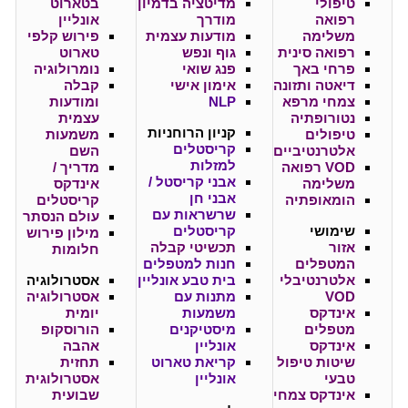
טיפולי
מדיטציה בדמיון
בטארוט
רפואה
מודרך
אונליין
משלימה
מודעות עצמית
פירוש קלפי
רפואה סינית
גוף ונפש
טארוט
פרחי באך
פנג שואי
נומרולוגיה
דיאטה ותזונה
אימון אישי
קבלה
צמחי מרפא
NLP
ומודעות
נטורופתיה
עצמית
קניון
הרוחניות
טיפולים
משמעות
קריסטלים
אלטרנטיביים
השם
למזלות
VOD רפואה
מדריך /
אבני קריסטל /
משלימה
אינדקס
אבני חן
הומאופתיה
קריסטלים
שרשראות עם
עולם הנסתר
שימושי
קריסטלים
מילון פירוש
אזור
תכשיטי קבלה
חלומות
המטפלים
חנות למטפלים
אלטרנטיבלי
בית טבע אונליין
אסטרולוגיה
VOD
מתנות עם
אסטרולוגיה
אינדקס
משמעות
יומית
מטפלים
מיסטיקנים
הורוסקופ
אינדקס
אונליין
אהבה
שיטות טיפול
קריאת טארוט
תחזית
טבעי
אונליין
אסטרולוגית
אינדקס צמחי
שבועית