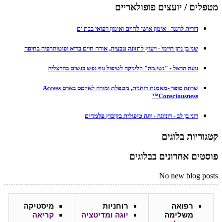
מטפלים / יועצים פופולאריים
דורית לוינגר - אימון אישי לחיים ואימון רפואי בבת ים
שני בן נתן חיימי - ייעוץ לתזונה טבעית, אורח חיים בריא ופוטותרפיה בחיפה
נועה הראל - "נשי.מה" קליניקה לטיפול גוף נפש בנשים בהרצליה
שרונה סופר -מאמנת רוחנית, מטפלת ומורה לאקסס בארס Access
Consciousness™
רוני בן לב - רוניוגה - יוגה טיפולית בקיבוץ פלמחים
קטגוריות בלוגים
פוסטים אחרונים בבלוגים
No new blog posts
רפואה
רוחניות
מיסטיקה
משלימה
יוגה ומדיטציה
קריאה