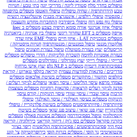
טיפולים בחדר מלח
סטודיו ליוגה / מדריכי יוגה
בתי טבע / חנויות
טבע
הידרותרפיה / שחיה טיפולית
טיפולי וואטסו
מטפלים בהיפנוזה
/ סוגסטיה
טיפולי רולפינג / אינטגרציה מבנית
אינטליגנציה רגשית
טיפולי גוף נפש רוח
טיפולי ביופידבק
התחברות מחדש והעצמה
טיפולי איזון אנרגטי
אורה סומא תרפיה בצבע
מטפלים ב Ipec
אייפק
מטפלים ב EFT שחרור ריגשי
טיפולי ביו אנרגיה / ביואנרגיה
מטפלים בטכניקת LAT - איזון חיים
טיפולי EMF איזון שדה
אלקטרו מגנטי
טיפול במגנטים / מגנטותרפיה
חנויות מיסטיקה /
קריסטלים
יעוץ בעזרת מטוטלת
טיפול בעזרת חוצונים
טיפול
בעזרת אומנויות לחימה
השכרת קליניקות / חדרי טיפולים
מטפלים
ברייקי / טיפולי רייקי
יעוץ נומרולוגי / נומרולוגים
מטפלים
בפסיכותרפיה דינמית
מטפלים ב NLP נלפ
יעוץ אישי מרחוק
מדריכים / סדנאות למודעות עצמית
קריאה בקלפי טארוט / קוראת
בקלפים
תקשור / מתקשרים
מטפלים בשיטת אלבאום
מטפלים
בצמחי מרפא
עיסוי הוליסטי / עיסוי רפואי
טיפולים לניקוי רעלים /
סדנה לניקוי רעלים
הרצאות / סדנאות רוחניות
מטפלים בעוצמת
הרכות
עיסוי שבדי / עיסוי שוודי
עיסוי תינוקות / קורס עיסוי
תינוקות
מטפלים בעיסוי תאילנדי / עיסוי תאילנדי
טיפולי
פיזיותרפיה / פיזיותרפיסטים
מטפלים בשיטת פלדנקרייז / טיפולי
פלדנקרייז
יעוץ פנג שואי / עיצוב פנג שואי
מטפלים בשיטת
קינסיולוגיה
טיפול בפסיכודרמה
מטפלים בשיטת פאולה
מטפלים
בקרניו סקראל
מטפלים בסו ג'וק / דיקור קוריאני
כירולוגיה / קריאה
בכף היד
פסיכותרפיסטים / פסיכותרפיה הוליסטית
ריפוי בציור
אינטואיטיבי
נר הופי / מטפלים בנרות הופי
כירופרקטיקה
צי' קונג