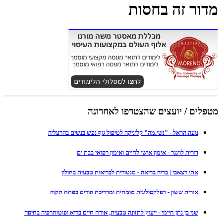
מדור זה בחסות
מטפלים / יועצים שהצטרפו לאחרונה
נועה הראל - "נשי.מה" קליניקה לטיפול גוף נפש בנשים בהרצליה
דורית לוינגר - אימון אישי לחיים ואימון רפואי בבת ים
אתי רצאבי | בריה בריאה - מנטורית לבריאות טבעית בחולון
אורית ששון - רפלקסולוגית מומחית ומדריכת הורים בפתח תקוה
שני בן נתן חיימי - ייעוץ לתזונה טבעית, אורח חיים בריא ופוטותרפיה בחיפה