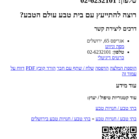
טלפון
:
02-6232101
רוצה להתייעץ עם בית טבע עולם הטבע?
דרכים ליצירת קשר
אגריפס 65, ירושלים
מפה וניווט
טלפון
:
02-6232101
כרטיס דיגיטלי
הוספת המלצה
הדפסה
שלח / שתף עם חבר
הורד קובץ PDF
דווח על
עמוד זה
עוד מידע
עוד קטגוריות טיפול / יעוץ:
בתי טבע / חנויות טבע
בתי טבע / חנויות טבע
»
בתי טבע / חנויות טבע בירושלים