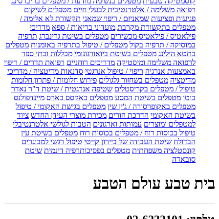
קוסמטיקה טבעית
מטפלים בנשימה מודעת / מטפלים בריברסינג
רפואה משלימה / אלטרנטיבית לבעלי חיים
מטפלים לשיקום
פגיעות ופציעות
שמאניזם / ריפוי שמאני
תקשורת לא אלימה /
מטפלים בתקשורת מקרבת
מועדוני בריאות / ספא
מדריכי
פילאטיס / פילאטיס מכשירים
מטפלים בשיטת גרינברג
תרפיה
במוסיקה / תרפיה בקול
מטפלים / טיפול בתרפיה באומנות
מטפלים
בתטא הילינג
מטפלים בשיטת ביואורגונומי
מכללות ובתי ספר
לרפואה משלימה ומיסטיקה
מדריכים רוחניים
רפואת תדרים / ריפוי
באמצעות אנרגיה
ריפוי / טיפול אנרגטי
סדנאות מדיטציה / מדריכי
מדיטציה
מטפלים בשחזור גלגולים
פירוש חלומות / פתרון חלומות
טיפול / מטפלים בקריסטלים
שטיפה אנרגטית / שיטת ד"ר נאדר
בוטו
מטפלים בשיטת המסע
מטפלים באקסס בארס
מיינדפולנס
מטפלים באקופרסורה / ג'ין שין
מטפלים בגישת האקומי / טיפול
בשיטת האקומי
הדרכת הורים
מכירת מוצרי העידן החדש
ציוד
למטפלים ומוצרים
עמותות וארגונים
הטבות לגולשי אלטרנטיבלי
טיפול בכוסות רוח / מטפלים בכוסות רוח
מטפלים בשיטת עין
הבדולח
שיטת העבודה של ביירון קייטי
טיפול רגשי למבוגרים
קונסטלציה משפחתית
מטפלים בפסיכותרפיה דינמית
שיטת
סובאדה
בית טבע עולם הטבע