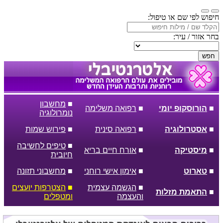
חיפוש לפי שם או טיפול:
בחר אזור / עיר:
חפש
■
מחשבון
■
הורוסקופ יומי
■
רפואה משלימה
נומרולוגיה
■
אסטרולוגיה
■
רפואה סינית
■
פירוש שמות
■
טיפים לחשיבה
■
מיסטיקה
■
אורח חיים בריא
חיובית
■
טארוט
■
אימון אישי רוחני
■
מחשבוני תזונה
■
הגשמה עצמית
■
הצטרפות יועצים
■
התאמת מזלות
והעצמה
ומטפלים