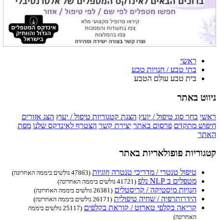
ראשי
בתי טבע / חנויות טבע
בית טבע עולם הטבע
ניווט באתר
ראשי
בחר סוג טיפול / יועץ
הצגת קטגוריות טיפול / יעוץ
הצג אזורים
חיפוש מתקדם
פרסום באתר
יצירת קשר
הצטרף לאינדקס שלנו
מפת
האתר
קטגוריות פופולאריות באתר
טיפול טנטרי / מדריכי טנטרה וזוגיות
(47863 גולשים ביממה האחרונה)
מטפלים ב NLP נלפ
(41721 גולשים ביממה האחרונה)
חנויות מיסטיקה / קריסטלים
(26381 גולשים ביממה האחרונה)
הידרותרפיה / שחיה טיפולית
(26171 גולשים ביממה האחרונה)
קריאה בקלפי טארוט / קוראת בקלפים
(25117 גולשים ביממה
האחרונה)