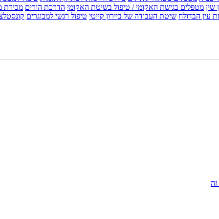
 שין
מטפלים בגישת האקומי / טיפול בשיטת האקומי
הדרכת הורים
מכירת מ
 עין הבדולח
שיטת העבודה של ביירון קייטי
טיפול רגשי למבוגרים
קונסטלצ
זה