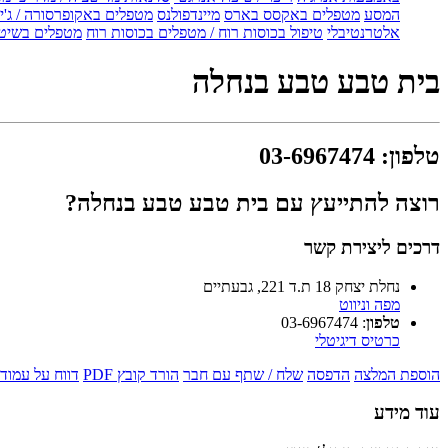
המסע
מטפלים באקסס בארס
מיינדפולנס
מטפלים באקופרסורה / ג'ין
אלטרנטיבלי
טיפול בכוסות רוח / מטפלים בכוסות רוח
מטפלים בשיטת
בית טבע טבע בנחלה
טלפון
:
03-6967474
רוצה להתייעץ עם בית טבע טבע בנחלה?
דרכים ליצירת קשר
נחלת יצחק 18 ת.ד 221, גבעתיים
מפה וניווט
טלפון
:
03-6967474
כרטיס דיגיטלי
הוספת המלצה
הדפסה
שלח / שתף עם חבר
הורד קובץ PDF
דווח על עמוד 
עוד מידע