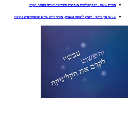
אורית ששון - רפלקסולוגית מומחית ומדריכת הורים בפתח תקוה
שני בן נתן חיימי - ייעוץ לתזונה טבעית, אורח חיים בריא ופוטותרפיה בחיפה