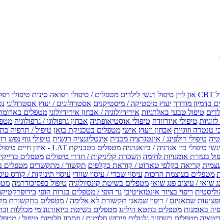
טיפול רגשי לילדים
מטפלים / טיפולי רפואה סינית
טיפולי רפל
 בדמיון מודרך
יעוץ מיסטיקה / מיסטיקנים
אסטרולוגים / יעוץ אסטרולוגי
נט
לדים
טיפול טבעי באלרגיות
אירידיולוגיה / אבחון אירידיולוגי
מטפלים בארומת
לזוגיות
טיפולי איורוודה
טיפולי אוסטיאופתיה
אבחון גרפולוגי / גרפולוגיה
מטפל
י טנטרה וזוגיות
אבחון ויעוץ אישי
מטפלים בטכניקת בואן
טיפול / תרפיה בת
טיה
טיפולי רולפינג / אינטגרציה מבנית
אינטליגנציה רגשית
טיפולי גוף נפש רו
טיפולי ביו אנרגיה / ביואנרגיה
מטפלים בטכניקת LAT - איזון חיים
טיפולי EMF איזון שדה אלקטר
ול בעזרת אומנויות לחימה
השכרת קליניקות / חדרי טיפולים
מטפלים ברייקי /
עצמית
קריאה בקלפי טארוט / קוראת בקלפים
תקשור / מתקשרים
מטפלים ב
ת
מטפלים בעוצמת הרכות
עיסוי שבדי / עיסוי שוודי
עיסוי תינוקות / קורס עיס
ג שואי / עיצוב פנג שואי
מטפלים בשיטת קינסיולוגיה
טיפול בפסיכודרמה
מטפ
וליסטית
ריפוי בציור אינטואיטיבי
נר הופי / מטפלים בנרות הופי
כירופרקטיקה
פציעות
שמאניזם / ריפוי שמאני
תקשורת לא אלימה / מטפלים בתקשורת מק
יה באומנות
מטפלים בתטא הילינג
מטפלים בשיטת ביואורגונומי
מכללות ובת
דיטציה
מטפלים בשחזור גלגולים
פירוש חלומות / פתרון חלומות
טיפול / מטפל