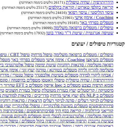
הידרותרפיה / שחיה טיפולית
(26171 גולשים ביממה האחרונה)
קריאה בקלפי טארוט / קוראת בקלפים
(25117 גולשים ביממה האחרונה)
עיסוי הוליסטי / עיסוי רפואי
(24416 גולשים ביממה האחרונה)
Coaching / אימון אישי
(21961 גולשים ביממה האחרונה)
מטפלים בפרחי באך
(19185 גולשים ביממה האחרונה)
טיפולים / מטפלים ברפואה משלימה
(19099 גולשים ביממה האחרונה)
שטיפה אנרגטית / שיטת ד"ר נאדר בוטו
(17932 גולשים ביממה האחרונה)
קטגוריות טיפולים / יעוצים
טיפולים / מטפלים ברפואה משלימה
טיפול מרחוק
טיפול CBT / טיפול CBT און ליין
מטפלים בשיאצו
Coaching / אימון אישי
מטפלים בפרחי באך
מטפלים
רפואה משלימה / סדנאות רוחניות
שיטת ימימה
טיפול אלטרנטיבי בי
משלימה להריון ולידה
מטפלים בטווינא / טווינה
יעוץ זוגי / אימון אישי 
/ אבחון ליקויי למידה
מטפלים בשיטת אלכסנדר
טיפול טנטרי / מדריכ
הידרותרפיה / שחיה טיפולית
טיפולי וואטסו
מטפלים בהיפנוזה / סוגס
סומא תרפיה בצבע
מטפלים ב Ipec אייפק
מטפלים ב EFT שחרור ריגשי
מיסטיקה / קריסטלים
יעוץ בעזרת מטוטלת
טיפול בעזרת חוצונים
טיפ
מטפלים ב NLP נלפ
יעוץ אישי מרחוק
מדריכים / סדנאות למודעות 
טיפולים לניקוי רעלים / סדנה לניקוי רעלים
הרצאות / סדנאות רוחניו
פיזיותרפיסטים
מטפלים בשיטת פלדנקרייז / טיפולי פלדנקרייז
יעוץ פנ
קוריאני
כירולוגיה / קריאה בכף היד
פסיכותרפיסטים / פסיכותרפיה ה
רפואה משלימה / אלטרנטיבית לבעלי חיים
מטפלים לשיקום פגיעות ו
בשיטת גרינברג
תרפיה במוסיקה / תרפיה בקול
מטפלים / טיפול בתרפ
באמצעות אנרגיה
ריפוי / טיפול אנרגטי
סדנאות מדיטציה / מדריכי מ