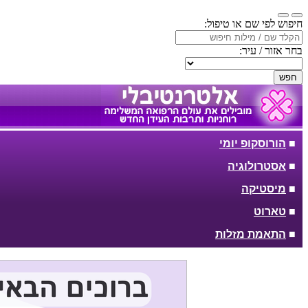
חיפוש לפי שם או טיפול:
בחר אזור / עיר:
חפש
■
הורוסקופ יומי
■
אסטרולוגיה
■
מיסטיקה
■
טארוט
■
התאמת מזלות