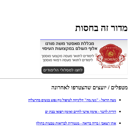
מדור זה בחסות
מטפלים / יועצים שהצטרפו לאחרונה
נועה הראל - "נשי.מה" קליניקה לטיפול גוף נפש בנשים בהרצליה
דורית לוינגר - אימון אישי לחיים ואימון רפואי בבת ים
אתי רצאבי | בריה בריאה - מנטורית לבריאות טבעית בחולון