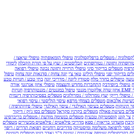
קסולוגיה / מטפלים ברפלקסולוגיה
טיפולי הומאופתיה
טיפולי שיאצו /
ורופתיה ותזונה / נטורופתים
קבליסטים / יעוץ על פי תורת הקבלה
לימודי
רפיה
מטפלים בדיקור סיני
טיפולי הרזייה ותזונה נכונה
טיפולי רפואה
ים בדיקור יפני
טיפולי הילינג
טאי צ'י
יוגה צחוק / סדנאות יוגה צחוק
טיפול
נועה
טיפולים בחדר מלח
סטודיו ליוגה / מדריכי יוגה
בתי טבע / חנויות טבע
ח
טיפולי ביופידבק
התחברות מחדש והעצמה
טיפולי איזון אנרגטי
אורה
ו מגנטי
טיפול במגנטים / מגנטותרפיה
חנויות
 טיפולי רייקי
יעוץ נומרולוגי / נומרולוגים
מטפלים בפסיכותרפיה דינמית
שיטת אלבאום
מטפלים בצמחי מרפא
עיסוי הוליסטי / עיסוי רפואי
וי תינוקות
מטפלים בעיסוי תאילנדי / עיסוי תאילנדי
טיפולי פיזיותרפיה /
לים בשיטת פאולה
מטפלים בקרניו סקראל
מטפלים בסו ג'וק / דיקור
צי' קונג
קוסמטיקה טבעית
מטפלים בנשימה מודעת / מטפלים בריברסינג
רבת
מועדוני בריאות / ספא
מדריכי פילאטיס / פילאטיס מכשירים
מטפלים
י ספר לרפואה משלימה ומיסטיקה
מדריכים רוחניים
רפואת תדרים / ריפוי
ים בקריסטלים
שטיפה אנרגטית / שיטת ד"ר נאדר בוטו
מטפלים בשיטת