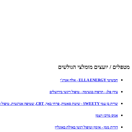
מטפלים / יועצים מומלצי הגולשים
תכשיטי ELLA ENERGY - אלה אנרג'י
עידן פלג - תרפיה בנשימה - טיפול ריגשי בירושלים
שרית בן עמי SWEETY - שיטת סאטיה, פרחי באך, CBT, שטיפה אנרגטית. טיפול רגשי באשקלון
אניס מרכז ויצמן
דורית ממן - אימון וטיפול רגשי באילת באונליין