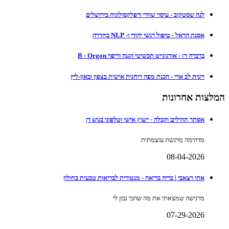
לנה שסטקוב - עיסוי שוודי ורפלקסולוגיה בירושלים
אסנת הראל - טיפול רגשי יהודי ו- NLP בחדרה
ברברה רז - אורגונייט תכשיטי הגנה וריפוי B - Orgon
רונית לב ארי - הכנת מפה רוחנית אישית בצפון ובאון-ליין
המלצות אחרונות
אסתר תהילים וקבלה - ייעוץ אישי וטלפוני בגוש דן
מדהימה מרגשת עוצמתית
08-04-2026
אתי רצאבי | בריה בריאה - מנטורית לבריאות טבעית בחולון
מרגישה שמצאתי את מה שהכי נכון לי
07-29-2026