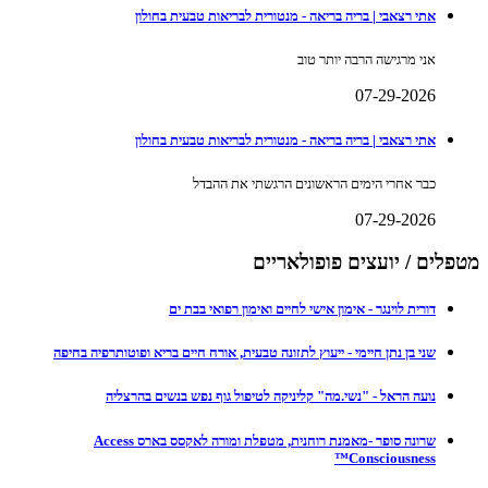
אתי רצאבי | בריה בריאה - מנטורית לבריאות טבעית בחולון
אני מרגישה הרבה יותר טוב
07-29-2026
אתי רצאבי | בריה בריאה - מנטורית לבריאות טבעית בחולון
כבר אחרי הימים הראשונים הרגשתי את ההבדל
07-29-2026
מטפלים / יועצים פופולאריים
דורית לוינגר - אימון אישי לחיים ואימון רפואי בבת ים
שני בן נתן חיימי - ייעוץ לתזונה טבעית, אורח חיים בריא ופוטותרפיה בחיפה
נועה הראל - "נשי.מה" קליניקה לטיפול גוף נפש בנשים בהרצליה
שרונה סופר -מאמנת רוחנית, מטפלת ומורה לאקסס בארס Access
Consciousness™