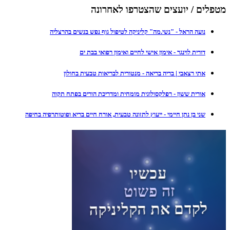
מטפלים / יועצים שהצטרפו לאחרונה
נועה הראל - "נשי.מה" קליניקה לטיפול גוף נפש בנשים בהרצליה
דורית לוינגר - אימון אישי לחיים ואימון רפואי בבת ים
אתי רצאבי | בריה בריאה - מנטורית לבריאות טבעית בחולון
אורית ששון - רפלקסולוגית מומחית ומדריכת הורים בפתח תקוה
שני בן נתן חיימי - ייעוץ לתזונה טבעית, אורח חיים בריא ופוטותרפיה בחיפה