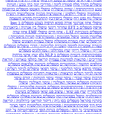
טיפולים בחדר מלח
סטודיו ליוגה / מדריכי יוגה
בתי טבע / חנויות
טבע
הידרותרפיה / שחיה טיפולית
טיפולי וואטסו
מטפלים בהיפנוזה
/ סוגסטיה
טיפולי רולפינג / אינטגרציה מבנית
אינטליגנציה רגשית
טיפולי גוף נפש רוח
טיפולי ביופידבק
התחברות מחדש והעצמה
טיפולי איזון אנרגטי
אורה סומא תרפיה בצבע
מטפלים ב Ipec
אייפק
מטפלים ב EFT שחרור ריגשי
טיפולי ביו אנרגיה / ביואנרגיה
מטפלים בטכניקת LAT - איזון חיים
טיפולי EMF איזון שדה
אלקטרו מגנטי
טיפול במגנטים / מגנטותרפיה
חנויות מיסטיקה /
קריסטלים
יעוץ בעזרת מטוטלת
טיפול בעזרת חוצונים
טיפול
בעזרת אומנויות לחימה
השכרת קליניקות / חדרי טיפולים
מטפלים
ברייקי / טיפולי רייקי
יעוץ נומרולוגי / נומרולוגים
מטפלים
בפסיכותרפיה דינמית
מטפלים ב NLP נלפ
יעוץ אישי מרחוק
מדריכים / סדנאות למודעות עצמית
קריאה בקלפי טארוט / קוראת
בקלפים
תקשור / מתקשרים
מטפלים בשיטת אלבאום
מטפלים
בצמחי מרפא
עיסוי הוליסטי / עיסוי רפואי
טיפולים לניקוי רעלים /
סדנה לניקוי רעלים
הרצאות / סדנאות רוחניות
מטפלים בעוצמת
הרכות
עיסוי שבדי / עיסוי שוודי
עיסוי תינוקות / קורס עיסוי
תינוקות
מטפלים בעיסוי תאילנדי / עיסוי תאילנדי
טיפולי
פיזיותרפיה / פיזיותרפיסטים
מטפלים בשיטת פלדנקרייז / טיפולי
פלדנקרייז
יעוץ פנג שואי / עיצוב פנג שואי
מטפלים בשיטת
קינסיולוגיה
טיפול בפסיכודרמה
מטפלים בשיטת פאולה
מטפלים
בקרניו סקראל
מטפלים בסו ג'וק / דיקור קוריאני
כירולוגיה / קריאה
בכף היד
פסיכותרפיסטים / פסיכותרפיה הוליסטית
ריפוי בציור
אינטואיטיבי
נר הופי / מטפלים בנרות הופי
כירופרקטיקה
צי' קונג