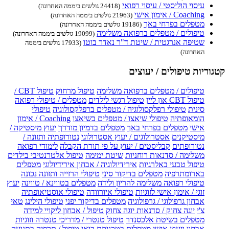
עיסוי הוליסטי / עיסוי רפואי
(24418 גולשים ביממה האחרונה)
Coaching / אימון אישי
(21963 גולשים ביממה האחרונה)
מטפלים בפרחי באך
(19186 גולשים ביממה האחרונה)
טיפולים / מטפלים ברפואה משלימה
(19099 גולשים ביממה האחרונה)
שטיפה אנרגטית / שיטת ד"ר נאדר בוטו
(17933 גולשים ביממה
האחרונה)
קטגוריות טיפולים / יעוצים
טיפולים / מטפלים ברפואה משלימה
טיפול מרחוק
טיפול CBT /
טיפול CBT און ליין
טיפול רגשי לילדים
מטפלים / טיפולי רפואה
סינית
טיפולי רפלקסולוגיה / מטפלים ברפלקסולוגיה
טיפולי
הומאופתיה
טיפולי שיאצו / מטפלים בשיאצו
Coaching / אימון
אישי
מטפלים בפרחי באך
מטפלים בדמיון מודרך
יעוץ מיסטיקה /
מיסטיקנים
אסטרולוגים / יעוץ אסטרולוגי
נטורופתיה ותזונה /
נטורופתים
קבליסטים / יעוץ על פי תורת הקבלה
לימודי רפואה
משלימה / סדנאות רוחניות
שיטת ימימה
טיפול אלטרנטיבי בילדים
טיפול טבעי באלרגיות
אירידיולוגיה / אבחון אירידיולוגי
מטפלים
בארומתרפיה
מטפלים בדיקור סיני
טיפולי הרזייה ותזונה נכונה
טיפולי רפואה משלימה להריון ולידה
מטפלים בטווינא / טווינה
יעוץ
זוגי / אימון אישי לזוגיות
טיפולי איורוודה
טיפולי אוסטיאופתיה
אבחון גרפולוגי / גרפולוגיה
מטפלים בדיקור יפני
טיפולי הילינג
טאי
צ'י
יוגה צחוק / סדנאות יוגה צחוק
טיפול / אבחון ליקויי למידה
מטפלים בשיטת אלכסנדר
טיפול טנטרי / מדריכי טנטרה וזוגיות
אבחון ויעוץ אישי
מטפלים בטכניקת בואן
טיפול / תרפיה בתנועה