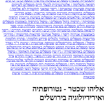
קוסמטיקה טבעית
מטפלים בנשימה מודעת / מטפלים בריברסינג
רפואה משלימה / אלטרנטיבית לבעלי חיים
מטפלים לשיקום
פגיעות ופציעות
שמאניזם / ריפוי שמאני
תקשורת לא אלימה /
מטפלים בתקשורת מקרבת
מועדוני בריאות / ספא
מדריכי
פילאטיס / פילאטיס מכשירים
מטפלים בשיטת גרינברג
תרפיה
במוסיקה / תרפיה בקול
מטפלים / טיפול בתרפיה באומנות
מטפלים
בתטא הילינג
מטפלים בשיטת ביואורגונומי
מכללות ובתי ספר
לרפואה משלימה ומיסטיקה
מדריכים רוחניים
רפואת תדרים / ריפוי
באמצעות אנרגיה
ריפוי / טיפול אנרגטי
סדנאות מדיטציה / מדריכי
מדיטציה
מטפלים בשחזור גלגולים
פירוש חלומות / פתרון חלומות
טיפול / מטפלים בקריסטלים
שטיפה אנרגטית / שיטת ד"ר נאדר
בוטו
מטפלים בשיטת המסע
מטפלים באקסס בארס
מיינדפולנס
מטפלים באקופרסורה / ג'ין שין
מטפלים בגישת האקומי / טיפול
בשיטת האקומי
הדרכת הורים
מכירת מוצרי העידן החדש
ציוד
למטפלים ומוצרים
עמותות וארגונים
הטבות לגולשי אלטרנטיבלי
טיפול בכוסות רוח / מטפלים בכוסות רוח
מטפלים בשיטת עין
הבדולח
שיטת העבודה של ביירון קייטי
טיפול רגשי למבוגרים
קונסטלציה משפחתית
מטפלים בפסיכותרפיה דינמית
שיטת
סובאדה
אליהו שכטר - נטורופתיה
ואירידיולוגיה בירושלים