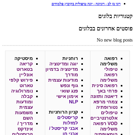
רוני בן לב - רוניוגה - יוגה טיפולית בקיבוץ פלמחים
קטגוריות בלוגים
פוסטים אחרונים בבלוגים
No new blog posts
רפואה
רוחניות
מיסטיקה
משלימה
יוגה ומדיטציה
קריאה
טיפולי
מדיטציה בדמיון
בטארוט
רפואה
מודרך
אונליין
משלימה
מודעות עצמית
פירוש קלפי
רפואה סינית
גוף ונפש
טארוט
פרחי באך
פנג שואי
נומרולוגיה
דיאטה ותזונה
אימון אישי
קבלה
צמחי מרפא
NLP
ומודעות
נטורופתיה
עצמית
קניון
הרוחניות
טיפולים
משמעות
קריסטלים
אלטרנטיביים
השם
למזלות
VOD רפואה
מדריך /
אבני קריסטל /
משלימה
אינדקס
אבני חן
הומאופתיה
קריסטלים