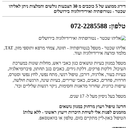
דירוג ממוצע של
5
כוכבים מ
30
הצבעות גולשים והמלצות ניתן לאליהו
שכטר - נטורופתיה ואירידיולוגיה בירושלים
טלפון
:
072-2285588
אליהו שכטר - מטפל בנטורופתיה - תזונה, צמחי מרפא ותוספי מזון, TAT,
מלמד ומרצה אירידיולוגיה ועוד.
מטפל במגוון בעיות ונושאים כגון כאבי ראש, מחלות שונות במערכת
העיכול, דלקות פרקים, דלקת גידים, כאבים בגב תחתון, פיברומיאלגיה,
בעיות בעור, אלרגיה, דורבן, טיפול רגשי, מתח נפשי, לחץ נפשי וסטרס,
חרדות, פחדים, כאבים, כאבי שרירים, בעיות שינה, הרגשת חולשה,
עייפות כרונית, שחרור מדאגות וחסימות, ניקוי רגשות שליליים וכד'.
מטפל בעל ניסיון מעל ל- 17 שנים.
חדש! טיפול ויעוץ מרחוק במגוון נושאים
מוזמנים לפנות אלי לשיחת היכרות וייעוץ ראשוני - ללא עלות!
הטיפול באון-ליין מתקיים בזום, טלפון או בוואטסאפ.