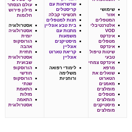
שרשראות עם
עולם הנסתר
שימושי
קריסטלים
מילון פירוש
אזור
תכשיטי קבלה
חלומות
המטפלים
חנות למטפלים
אלטרנטיבלי
בית טבע אונליין
אסטרולוגיה
VOD
מתנות עם
אסטרולוגיה
אינדקס
משמעות
יומית
מטפלים
מיסטיקנים
הורוסקופ
אינדקס
אונליין
אהבה
שיטות טיפול
קריאת טארוט
תחזית
טבעי
אונליין
אסטרולוגית
אינדקס צמחי
שבועית
מרפא
לימודי רפואה
הורוסקופ
שואלים את
משלימה
חודשי
הטארוט
ורוחניות
הורוסקופ
מאמנים
שנתי
מומלצים
התאמת
מטפלים
מזלות
מומלצים
התאמה
מיסטיקנים
אסטרולוגית
מומלצים