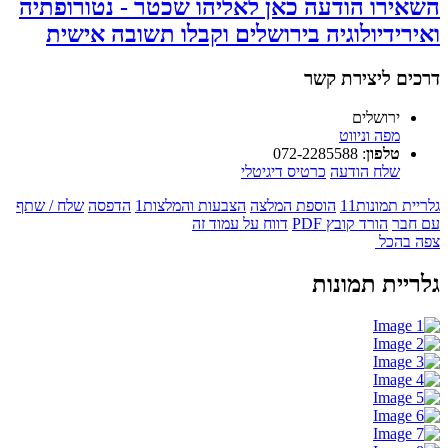
השאירו הודעה כאן לאליהו שכטר - נטורופתיה
ואירידיולוגיה בירושלים וקבלו תשובה אישית
דרכים ליצירת קשר
ירושלים
מפה וניווט
טלפון
:
072-2285588
שלח הודעה
כרטיס דיגיטלי
גלריית תמונות
11
הוספת המלצה
הצבעות והמלצות
1
הדפסה
שלח / שתף
עם חבר
הורד קובץ PDF
דווח על עמוד זה
צפה בהכל
גלריית תמונות