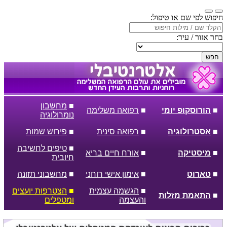
חיפוש לפי שם או טיפול:
בחר אזור / עיר:
חפש
■
מחשבון
■
הורוסקופ יומי
■
רפואה משלימה
נומרולוגיה
■
אסטרולוגיה
■
רפואה סינית
■
פירוש שמות
■
טיפים לחשיבה
■
מיסטיקה
■
אורח חיים בריא
חיובית
■
טארוט
■
אימון אישי רוחני
■
מחשבוני תזונה
■
הגשמה עצמית
■
הצטרפות יועצים
■
התאמת מזלות
והעצמה
ומטפלים