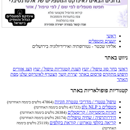
ראשי
יועצים ומטפלים
אליהו שכטר - נטורופתיה ואירידיולוגיה בירושלים
ניווט באתר
ראשי
בחר סוג טיפול / יועץ
הצגת קטגוריות טיפול / יעוץ
הצג אזורים
חיפוש מתקדם
פרסום באתר
יצירת קשר
הצטרף לאינדקס שלנו
מפת
האתר
קטגוריות פופולאריות באתר
טיפול טנטרי / מדריכי טנטרה וזוגיות
(47864 גולשים ביממה האחרונה)
מטפלים ב NLP נלפ
(41722 גולשים ביממה האחרונה)
חנויות מיסטיקה / קריסטלים
(26384 גולשים ביממה האחרונה)
הידרותרפיה / שחיה טיפולית
(26174 גולשים ביממה האחרונה)
קריאה בקלפי טארוט / קוראת בקלפים
(25119 גולשים ביממה
האחרונה)