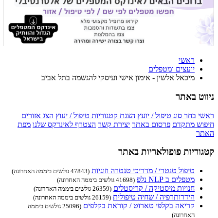
ראשי
יועצים ומטפלים
מיכאל אלשין - אימון אישי ועיסקי להגשמה בתל אביב
ניווט באתר
ראשי
בחר סוג טיפול / יועץ
הצגת קטגוריות טיפול / יעוץ
הצג אזורים
חיפוש מתקדם
פרסום באתר
יצירת קשר
הצטרף לאינדקס שלנו
מפת
האתר
קטגוריות פופולאריות באתר
טיפול טנטרי / מדריכי טנטרה וזוגיות
(47843 גולשים ביממה האחרונה)
מטפלים ב NLP נלפ
(41698 גולשים ביממה האחרונה)
חנויות מיסטיקה / קריסטלים
(26359 גולשים ביממה האחרונה)
הידרותרפיה / שחיה טיפולית
(26159 גולשים ביממה האחרונה)
קריאה בקלפי טארוט / קוראת בקלפים
(25096 גולשים ביממה
האחרונה)