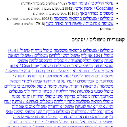
עיסוי הוליסטי / עיסוי רפואי
(24402 גולשים ביממה האחרונה)
Coaching / אימון אישי
(21942 גולשים ביממה האחרונה)
מטפלים בפרחי באך
(19165 גולשים ביממה האחרונה)
טיפולים / מטפלים ברפואה משלימה
(19084 גולשים ביממה האחרונה)
שטיפה אנרגטית / שיטת ד"ר נאדר בוטו
(17918 גולשים ביממה
האחרונה)
קטגוריות טיפולים / יעוצים
טיפולים / מטפלים ברפואה משלימה
טיפול מרחוק
טיפול CBT /
טיפול CBT און ליין
טיפול רגשי לילדים
מטפלים / טיפולי רפואה
סינית
טיפולי רפלקסולוגיה / מטפלים ברפלקסולוגיה
טיפולי
הומאופתיה
טיפולי שיאצו / מטפלים בשיאצו
Coaching / אימון
אישי
מטפלים בפרחי באך
מטפלים בדמיון מודרך
יעוץ מיסטיקה /
מיסטיקנים
אסטרולוגים / יעוץ אסטרולוגי
נטורופתיה ותזונה /
נטורופתים
קבליסטים / יעוץ על פי תורת הקבלה
לימודי רפואה
משלימה / סדנאות רוחניות
שיטת ימימה
טיפול אלטרנטיבי בילדים
טיפול טבעי באלרגיות
אירידיולוגיה / אבחון אירידיולוגי
מטפלים
בארומתרפיה
מטפלים בדיקור סיני
טיפולי הרזייה ותזונה נכונה
טיפולי רפואה משלימה להריון ולידה
מטפלים בטווינא / טווינה
יעוץ
זוגי / אימון אישי לזוגיות
טיפולי איורוודה
טיפולי אוסטיאופתיה
אבחון גרפולוגי / גרפולוגיה
מטפלים בדיקור יפני
טיפולי הילינג
טאי
צ'י
יוגה צחוק / סדנאות יוגה צחוק
טיפול / אבחון ליקויי למידה
מטפלים בשיטת אלכסנדר
טיפול טנטרי / מדריכי טנטרה וזוגיות
אבחון ויעוץ אישי
מטפלים בטכניקת בואן
טיפול / תרפיה בתנועה