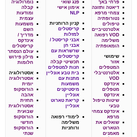
פרחי באך
פנג שואי
נומרולוגיה
דיאטה ותזונה
אימון אישי
קבלה
צמחי מרפא
NLP
ומודעות
נטורופתיה
עצמית
קניון
הרוחניות
טיפולים
משמעות
קריסטלים
אלטרנטיביים
השם
למזלות
VOD רפואה
מדריך /
אבני קריסטל /
משלימה
אינדקס
אבני חן
הומאופתיה
קריסטלים
שרשראות עם
עולם הנסתר
שימושי
קריסטלים
מילון פירוש
אזור
תכשיטי קבלה
חלומות
המטפלים
חנות למטפלים
אלטרנטיבלי
בית טבע אונליין
אסטרולוגיה
VOD
מתנות עם
אסטרולוגיה
אינדקס
משמעות
יומית
מטפלים
מיסטיקנים
הורוסקופ
אינדקס
אונליין
אהבה
שיטות טיפול
קריאת טארוט
תחזית
טבעי
אונליין
אסטרולוגית
אינדקס צמחי
שבועית
מרפא
לימודי רפואה
הורוסקופ
שואלים את
משלימה
חודשי
הטארוט
ורוחניות
הורוסקופ
מאמנים
שנתי