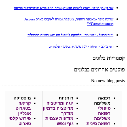
שני בן נתן חיימי - ייעוץ לתזונה טבעית, אורח חיים בריא ופוטותרפיה בחיפה
שרונה סופר -מאמנת רוחנית, מטפלת ומורה לאקסס בארס Access
Consciousness™
נועה הראל - "נשי.מה" קליניקה לטיפול גוף נפש בנשים בהרצליה
רוני בן לב - רוניוגה - יוגה טיפולית בקיבוץ פלמחים
קטגוריות בלוגים
פוסטים אחרונים בבלוגים
No new blog posts
רפואה
רוחניות
מיסטיקה
משלימה
יוגה ומדיטציה
קריאה
טיפולי
מדיטציה בדמיון
בטארוט
רפואה
מודרך
אונליין
משלימה
מודעות עצמית
פירוש קלפי
רפואה סינית
גוף ונפש
טארוט