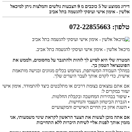
דירוג ממוצע של
5
כוכבים מ
9
הצבעות גולשים והמלצות ניתן למיכאל
אלשין - אימון אישי ועיסקי להגשמה בתל אביב
טלפון
:
072-22855663
מיכאל אלשין - אימון אישי ועיסקי להגשמה בתל אביב.
המטרה שלי היא לסייע לך לזהות ולהתגבר על מחסומים, ולממש את
הפוטנציאל הטמון בך.
במהלך העבודה המשותפת, נשתמש בכלים מגוונים ובגישה מותאמת
אישית, כדי לקדם אותך לעבר היעדים שלך.
אם אתם נמצאים בצומת דרכים או מתלבטים כיצד להתמודד, אימון אישי
יעזור במקרים ל:
• שיפור בבהירות המחשבה ובקבלת החלטות.
• הגברת הביטחון העצמי והנחישות.
• השגת איזון בין החיים האישיים והמקצועיים
אם אתה מוכן לעשות את הצעד הראשון לקראת שינוי משמעותי, אני
מזמין אותך לפנות אליי לשיחת היכרות ללא התחייבות