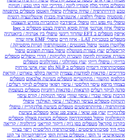
טיפולים בחדר מלח
סטודיו ליוגה / מדריכי יוגה
בתי טבע / חנויות
טבע
הידרותרפיה / שחיה טיפולית
טיפולי וואטסו
מטפלים בהיפנוזה
/ סוגסטיה
טיפולי רולפינג / אינטגרציה מבנית
אינטליגנציה רגשית
טיפולי גוף נפש רוח
טיפולי ביופידבק
התחברות מחדש והעצמה
טיפולי איזון אנרגטי
אורה סומא תרפיה בצבע
מטפלים ב Ipec
אייפק
מטפלים ב EFT שחרור ריגשי
טיפולי ביו אנרגיה / ביואנרגיה
מטפלים בטכניקת LAT - איזון חיים
טיפולי EMF איזון שדה
אלקטרו מגנטי
טיפול במגנטים / מגנטותרפיה
חנויות מיסטיקה /
קריסטלים
יעוץ בעזרת מטוטלת
טיפול בעזרת חוצונים
טיפול
בעזרת אומנויות לחימה
השכרת קליניקות / חדרי טיפולים
מטפלים
ברייקי / טיפולי רייקי
יעוץ נומרולוגי / נומרולוגים
מטפלים
בפסיכותרפיה דינמית
מטפלים ב NLP נלפ
יעוץ אישי מרחוק
מדריכים / סדנאות למודעות עצמית
קריאה בקלפי טארוט / קוראת
בקלפים
תקשור / מתקשרים
מטפלים בשיטת אלבאום
מטפלים
בצמחי מרפא
עיסוי הוליסטי / עיסוי רפואי
טיפולים לניקוי רעלים /
סדנה לניקוי רעלים
הרצאות / סדנאות רוחניות
מטפלים בעוצמת
הרכות
עיסוי שבדי / עיסוי שוודי
עיסוי תינוקות / קורס עיסוי
תינוקות
מטפלים בעיסוי תאילנדי / עיסוי תאילנדי
טיפולי
פיזיותרפיה / פיזיותרפיסטים
מטפלים בשיטת פלדנקרייז / טיפולי
פלדנקרייז
יעוץ פנג שואי / עיצוב פנג שואי
מטפלים בשיטת
קינסיולוגיה
טיפול בפסיכודרמה
מטפלים בשיטת פאולה
מטפלים
בקרניו סקראל
מטפלים בסו ג'וק / דיקור קוריאני
כירולוגיה / קריאה
בכף היד
פסיכותרפיסטים / פסיכותרפיה הוליסטית
ריפוי בציור
אינטואיטיבי
נר הופי / מטפלים בנרות הופי
כירופרקטיקה
צי' קונג