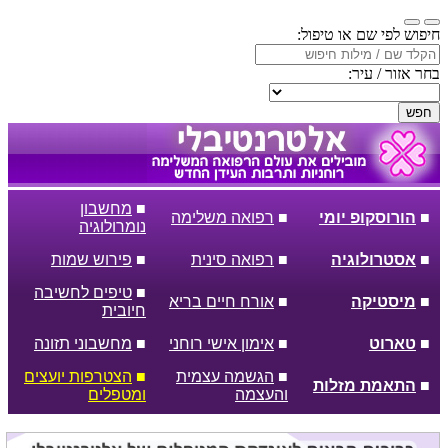
חיפוש לפי שם או טיפול:
בחר אזור / עיר:
חפש
■
מחשבון
■
הורוסקופ יומי
■
רפואה משלימה
נומרולוגיה
■
אסטרולוגיה
■
רפואה סינית
■
פירוש שמות
■
טיפים לחשיבה
■
מיסטיקה
■
אורח חיים בריא
חיובית
■
טארוט
■
אימון אישי רוחני
■
מחשבוני תזונה
■
הגשמה עצמית
■
הצטרפות יועצים
■
התאמת מזלות
והעצמה
ומטפלים