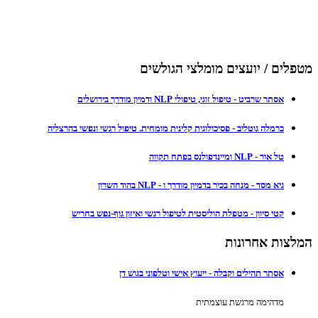
מטפלים / יועצים מומלצי הגולשים
אסתר שרביט - טיפול זוגי, טיפולי NLP ודמיון מודרך בירושלים
כרמלה גוטליב - פסיכולוגית קלינית מומחית. טיפול רגשי ונפשי בהרצליה
טל אור - NLP ומיינדפולנס בפתח תקווה
גיא מסד - מנחה בכיר בדמיון מודרך ו - NLP בהוד השרון
קטי סיוון - מטפלת הוליסטית לטיפול רגשי ואיזון גוף-נפש בחריש
המלצות אחרונות
אסתר תהילים וקבלה - ייעוץ אישי וטלפוני בגוש דן
מדהימה מרגשת עוצמתית