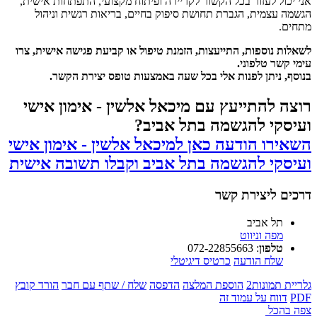
אני יכול לעזור בכל הקשור לקריירה ופיתוח מקצועי, התפתחות אישית,
הגשמה עצמית, הגברת תחושת סיפוק בחיים, בריאות רגשית וניהול
מתחים.
לשאלות נוספות, התייעצות, הזמנת טיפול או קביעת פגישה אישית, צרו
עימי קשר טלפוני.
בנוסף, ניתן לפנות אלי בכל שעה באמצעות טופס יצירת הקשר.
רוצה להתייעץ עם מיכאל אלשין - אימון אישי
ועיסקי להגשמה בתל אביב?
השאירו הודעה כאן למיכאל אלשין - אימון אישי
ועיסקי להגשמה בתל אביב וקבלו תשובה אישית
דרכים ליצירת קשר
תל אביב
מפה וניווט
טלפון
:
072-22855663
שלח הודעה
כרטיס דיגיטלי
גלריית תמונות
2
הוספת המלצה
הדפסה
שלח / שתף עם חבר
הורד קובץ
PDF
דווח על עמוד זה
צפה בהכל