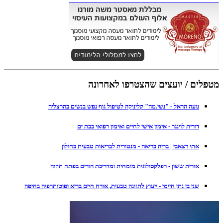
מטפלים / יועצים שהצטרפו לאחרונה
נועה הראל - "נשי.מה" קליניקה לטיפול גוף נפש בנשים בהרצליה
דורית לוינגר - אימון אישי לחיים ואימון רפואי בבת ים
אתי רצאבי | בריה בריאה - מנטורית לבריאות טבעית בחולון
אורית ששון - רפלקסולוגית מומחית ומדריכת הורים בפתח תקוה
שני בן נתן חיימי - ייעוץ לתזונה טבעית, אורח חיים בריא ופוטותרפיה בחיפה