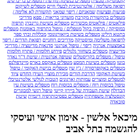
קוסמטיקה טבעית
מטפלים בנשימה מודעת / מטפלים בריברסינג
רפואה משלימה / אלטרנטיבית לבעלי חיים
מטפלים לשיקום
פגיעות ופציעות
שמאניזם / ריפוי שמאני
תקשורת לא אלימה /
מטפלים בתקשורת מקרבת
מועדוני בריאות / ספא
מדריכי
פילאטיס / פילאטיס מכשירים
מטפלים בשיטת גרינברג
תרפיה
במוסיקה / תרפיה בקול
מטפלים / טיפול בתרפיה באומנות
מטפלים
בתטא הילינג
מטפלים בשיטת ביואורגונומי
מכללות ובתי ספר
לרפואה משלימה ומיסטיקה
מדריכים רוחניים
רפואת תדרים / ריפוי
באמצעות אנרגיה
ריפוי / טיפול אנרגטי
סדנאות מדיטציה / מדריכי
מדיטציה
מטפלים בשחזור גלגולים
פירוש חלומות / פתרון חלומות
טיפול / מטפלים בקריסטלים
שטיפה אנרגטית / שיטת ד"ר נאדר
בוטו
מטפלים בשיטת המסע
מטפלים באקסס בארס
מיינדפולנס
מטפלים באקופרסורה / ג'ין שין
מטפלים בגישת האקומי / טיפול
בשיטת האקומי
הדרכת הורים
מכירת מוצרי העידן החדש
ציוד
למטפלים ומוצרים
עמותות וארגונים
הטבות לגולשי אלטרנטיבלי
טיפול בכוסות רוח / מטפלים בכוסות רוח
מטפלים בשיטת עין
הבדולח
שיטת העבודה של ביירון קייטי
טיפול רגשי למבוגרים
קונסטלציה משפחתית
מטפלים בפסיכותרפיה דינמית
שיטת
סובאדה
מיכאל אלשין - אימון אישי ועיסקי
להגשמה בתל אביב