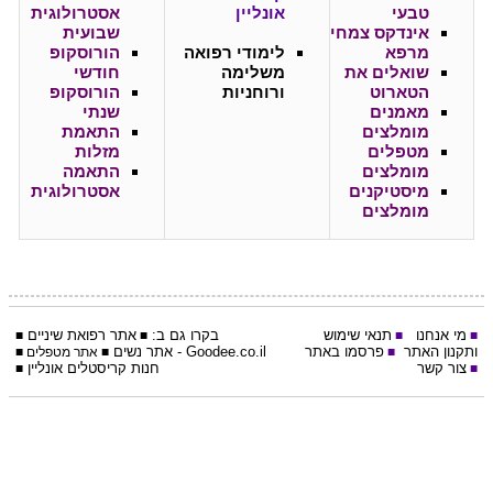
טבעי
אונליין
אסטרולוגית
אינדקס צמחי
שבועית
מרפא
לימודי רפואה
הורוסקופ
שואלים את
משלימה
חודשי
הטארוט
ורוחניות
הורוסקופ
מאמנים
שנתי
מומלצים
התאמת
מטפלים
מזלות
מומלצים
התאמה
מיסטיקנים
אסטרולוגית
מומלצים
מי אנחנו
תנאי שימוש
בקרו גם ב:
אתר
רפואת שיניים
■
■
■
■
ותקנון האתר
פרסמו באתר
Goodee.co.il
- אתר
נשים
■
■
אתר מטפלים
■
צור קשר
חנות קריסטלים אונליין
■
■