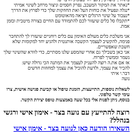
*נאתר את המקור המעכב, נפרק חסמים וניצור מרחב לשינוי אמיתי
*נגלה ונפעיל את כוחות העל ואת החוזקות שלך כדי לפרוץ את הדרך
*נעבוד על שינוי הרגלים ויציאה מהאוטומט
*תקבלו סל כלים שיעזור לכם להתמודד עם החיים בצורה מיטבית ובזמן
אמת.
אני משלבת כלים מעולם האימון עם כלים רוחניים שיעזרו לך להתחבר
פנימה, להקשיב לעצמך הקשבה אותנטית ולהגיע יחד למקומות שלא
חשבת שאפשריים.
אני כאן בשבילך גם אחרי שהמסע שלנו מסתיים, כדי לוודא שהשינוי שלך
נשמר וממשיך לפרוח.
אז אם את.ה רוצה להעניק לעצמך את המתנה הכי גדולה שיש:
להכיר את עצמך, ולדעת להוביל את עצמך למחוזות חדשים
דבר.י איתי
נועה
לשאלות נוספות, התייעצות, הזמנת טיפול או קביעת פגישה אישית, צרו
עימי קשר טלפוני.
בנוסף, ניתן לפנות אלי בכל שעה באמצעות טופס יצירת הקשר.
רוצה להתייעץ עם נועה בצר - אימון אישי ורגשי
בנהלל?
השאירו הודעה כאן לנועה בצר - אימון אישי