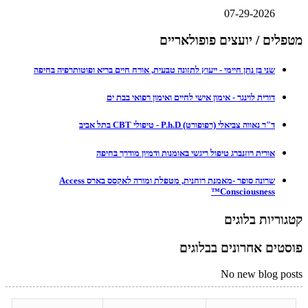
07-29-2026
מטפלים / יועצים פופולאריים
שני בן נתן חיימי - ייעוץ לתזונה טבעית, אורח חיים בריא ופוטותרפיה בחיפה
דורית לוינגר - אימון אישי לחיים ואימון רפואי בבת ים
ד"ר נאווה צביאלי (רפופורט) P.h.D - טיפולי CBT בתל אביב
אורית רוזנברג טיפול ריגשי באומנות ודמיון מודרך בחיפה
שרונה סופר -מאמנת רוחנית, מטפלת ומורה לאקסס בארס Access
Consciousness™
קטגוריות בלוגים
פוסטים אחרונים בבלוגים
No new blog posts