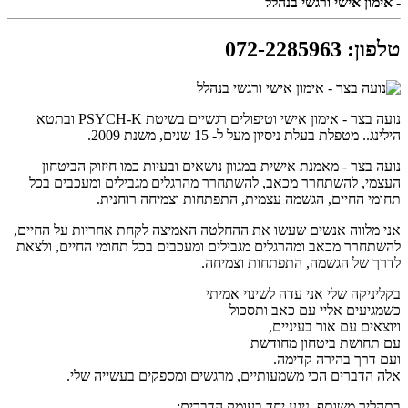
- אימון אישי ורגשי בנהלל
טלפון
:
072-2285963
נועה בצר - אימון אישי וטיפולים רגשיים בשיטת PSYCH-K ובתטא
הילינג.. מטפלת בעלת ניסיון מעל ל- 15 שנים, משנת 2009.
נועה בצר - מאמנת אישית במגוון נושאים ובעיות כמו חיזוק הביטחון
העצמי, להשתחרר מכאב, להשתחרר מהרגלים מגבילים ומעכבים בכל
תחומי החיים, הגשמה עצמית, התפתחות וצמיחה רוחנית.
אני מלווה אנשים שעשו את ההחלטה האמיצה לקחת אחריות על החיים,
להשתחרר מכאב ומהרגלים מגבילים ומעכבים בכל תחומי החיים, ולצאת
לדרך של הגשמה, התפתחות וצמיחה.
בקליניקה שלי אני עדה לשינוי אמיתי
כשמגיעים אליי עם כאב ותסכול
ויוצאים עם אור בעיניים,
עם תחושת ביטחון מחודשת
ועם דרך בהירה קדימה.
אלה הדברים הכי משמעותיים, מרגשים ומספקים בעשייה שלי.
בתהליך משותף, ניגע יחד בעומק הדברים: