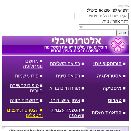
חיפוש לפי שם או טיפול:
בחר אזור / עיר:
חפש
■
מחשבון
■
הורוסקופ יומי
■
רפואה משלימה
נומרולוגיה
■
אסטרולוגיה
■
רפואה סינית
■
פירוש שמות
■
טיפים לחשיבה
■
מיסטיקה
■
אורח חיים בריא
חיובית
■
טארוט
■
אימון אישי רוחני
■
מחשבוני תזונה
■
הגשמה עצמית
■
הצטרפות יועצים
■
התאמת מזלות
והעצמה
ומטפלים