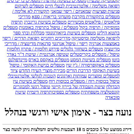
קוסמטיקה טבעית
מטפלים בנשימה מודעת / מטפלים בריברסינג
רפואה משלימה / אלטרנטיבית לבעלי חיים
מטפלים לשיקום
פגיעות ופציעות
שמאניזם / ריפוי שמאני
תקשורת לא אלימה /
מטפלים בתקשורת מקרבת
מועדוני בריאות / ספא
מדריכי
פילאטיס / פילאטיס מכשירים
מטפלים בשיטת גרינברג
תרפיה
במוסיקה / תרפיה בקול
מטפלים / טיפול בתרפיה באומנות
מטפלים
בתטא הילינג
מטפלים בשיטת ביואורגונומי
מכללות ובתי ספר
לרפואה משלימה ומיסטיקה
מדריכים רוחניים
רפואת תדרים / ריפוי
באמצעות אנרגיה
ריפוי / טיפול אנרגטי
סדנאות מדיטציה / מדריכי
מדיטציה
מטפלים בשחזור גלגולים
פירוש חלומות / פתרון חלומות
טיפול / מטפלים בקריסטלים
שטיפה אנרגטית / שיטת ד"ר נאדר
בוטו
מטפלים בשיטת המסע
מטפלים באקסס בארס
מיינדפולנס
מטפלים באקופרסורה / ג'ין שין
מטפלים בגישת האקומי / טיפול
בשיטת האקומי
הדרכת הורים
מכירת מוצרי העידן החדש
ציוד
למטפלים ומוצרים
עמותות וארגונים
הטבות לגולשי אלטרנטיבלי
טיפול בכוסות רוח / מטפלים בכוסות רוח
מטפלים בשיטת עין
הבדולח
שיטת העבודה של ביירון קייטי
טיפול רגשי למבוגרים
קונסטלציה משפחתית
מטפלים בפסיכותרפיה דינמית
שיטת
סובאדה
נועה בצר - אימון אישי ורגשי בנהלל
דירוג ממוצע של
5
כוכבים מ
18
הצבעות גולשים והמלצות ניתן לנועה בצר