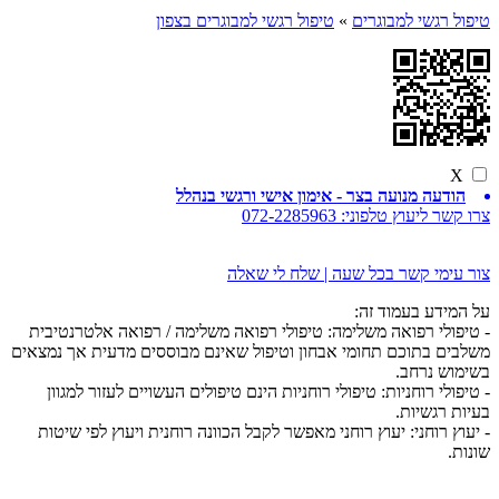
טיפול רגשי למבוגרים
»
טיפול רגשי למבוגרים בצפון
X
הודעה מנועה בצר - אימון אישי ורגשי בנהלל
צרו קשר ליעוץ טלפוני:
072-2285963
צור עימי קשר בכל שעה | שלח לי שאלה
על המידע בעמוד זה:
- טיפולי רפואה משלימה: טיפולי רפואה משלימה / רפואה אלטרנטיבית
משלבים בתוכם תחומי אבחון וטיפול שאינם מבוססים מדעית אך נמצאים
בשימוש נרחב.
- טיפולי רוחניות: טיפולי רוחניות הינם טיפולים העשויים לעזור למגוון
בעיות רגשיות.
- יעוץ רוחני: יעוץ רוחני מאפשר לקבל הכוונה רוחנית ויעוץ לפי שיטות
שונות.