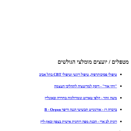
מטפלים / יועצים מומלצי הגולשים
טיפולי פסיכותרפיה, טיפול ריגשי וטיפולי CBT בתל אביב
"ויהי אור" - דיסק למדיטציה לתהליכי העצמה
משה זוהר - קלפי טארוט ונומרולוגיה בחדרה ובאונליין
ברברה רז - אורגונייט תכשיטי הגנה וריפוי B - Orgon
רונית לב ארי - הכנת מפה רוחנית אישית בצפון ובאון-ליין