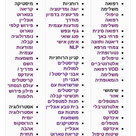
רפואה
רוחניות
מיסטיקה
משלימה
יוגה ומדיטציה
קריאה
טיפולי
מדיטציה בדמיון
בטארוט
רפואה
מודרך
אונליין
משלימה
מודעות עצמית
פירוש קלפי
רפואה סינית
גוף ונפש
טארוט
פרחי באך
פנג שואי
נומרולוגיה
דיאטה ותזונה
אימון אישי
קבלה
צמחי מרפא
NLP
ומודעות
נטורופתיה
עצמית
קניון
הרוחניות
טיפולים
משמעות
קריסטלים
אלטרנטיביים
השם
למזלות
VOD רפואה
מדריך /
אבני קריסטל /
משלימה
אינדקס
אבני חן
הומאופתיה
קריסטלים
שרשראות עם
עולם הנסתר
שימושי
קריסטלים
מילון פירוש
אזור
תכשיטי קבלה
חלומות
המטפלים
חנות למטפלים
אלטרנטיבלי
בית טבע אונליין
אסטרולוגיה
VOD
מתנות עם
אסטרולוגיה
אינדקס
משמעות
יומית
מטפלים
מיסטיקנים
הורוסקופ
אינדקס
אונליין
אהבה
שיטות טיפול
קריאת טארוט
תחזית