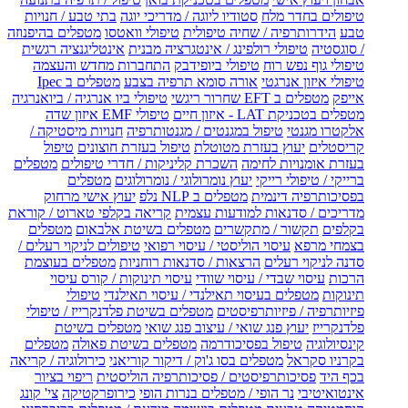
טיפולים בחדר מלח
סטודיו ליוגה / מדריכי יוגה
בתי טבע / חנויות
טבע
הידרותרפיה / שחיה טיפולית
טיפולי וואטסו
מטפלים בהיפנוזה
/ סוגסטיה
טיפולי רולפינג / אינטגרציה מבנית
אינטליגנציה רגשית
טיפולי גוף נפש רוח
טיפולי ביופידבק
התחברות מחדש והעצמה
טיפולי איזון אנרגטי
אורה סומא תרפיה בצבע
מטפלים ב Ipec
אייפק
מטפלים ב EFT שחרור ריגשי
טיפולי ביו אנרגיה / ביואנרגיה
מטפלים בטכניקת LAT - איזון חיים
טיפולי EMF איזון שדה
אלקטרו מגנטי
טיפול במגנטים / מגנטותרפיה
חנויות מיסטיקה /
קריסטלים
יעוץ בעזרת מטוטלת
טיפול בעזרת חוצונים
טיפול
בעזרת אומנויות לחימה
השכרת קליניקות / חדרי טיפולים
מטפלים
ברייקי / טיפולי רייקי
יעוץ נומרולוגי / נומרולוגים
מטפלים
בפסיכותרפיה דינמית
מטפלים ב NLP נלפ
יעוץ אישי מרחוק
מדריכים / סדנאות למודעות עצמית
קריאה בקלפי טארוט / קוראת
בקלפים
תקשור / מתקשרים
מטפלים בשיטת אלבאום
מטפלים
בצמחי מרפא
עיסוי הוליסטי / עיסוי רפואי
טיפולים לניקוי רעלים /
סדנה לניקוי רעלים
הרצאות / סדנאות רוחניות
מטפלים בעוצמת
הרכות
עיסוי שבדי / עיסוי שוודי
עיסוי תינוקות / קורס עיסוי
תינוקות
מטפלים בעיסוי תאילנדי / עיסוי תאילנדי
טיפולי
פיזיותרפיה / פיזיותרפיסטים
מטפלים בשיטת פלדנקרייז / טיפולי
פלדנקרייז
יעוץ פנג שואי / עיצוב פנג שואי
מטפלים בשיטת
קינסיולוגיה
טיפול בפסיכודרמה
מטפלים בשיטת פאולה
מטפלים
בקרניו סקראל
מטפלים בסו ג'וק / דיקור קוריאני
כירולוגיה / קריאה
בכף היד
פסיכותרפיסטים / פסיכותרפיה הוליסטית
ריפוי בציור
אינטואיטיבי
נר הופי / מטפלים בנרות הופי
כירופרקטיקה
צי' קונג