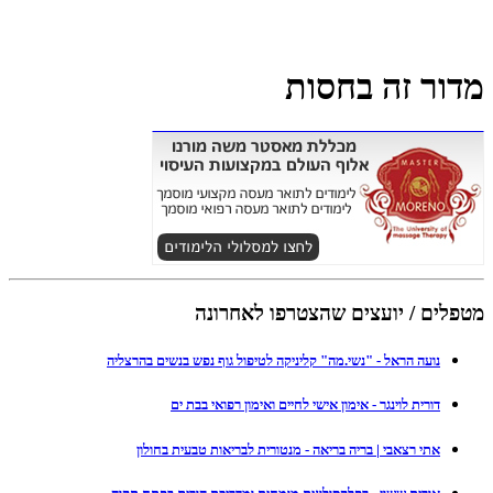
מדור זה בחסות
מטפלים / יועצים שהצטרפו לאחרונה
נועה הראל - "נשי.מה" קליניקה לטיפול גוף נפש בנשים בהרצליה
דורית לוינגר - אימון אישי לחיים ואימון רפואי בבת ים
אתי רצאבי | בריה בריאה - מנטורית לבריאות טבעית בחולון