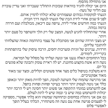
אני מתחילה מהסוף.
היום אני יכולה להגיד בוודאות שבזכות התהליך שעברתי ואני עדיין עוברת
עם הליווי של נועה-
הגעתי למקומות גבוהים ועוצמתיים שלא יכולתי לדמיין אותם.
לפני 9 שנים אחרי לידת הבת שלי הגעתי לנועה דרך חברה.
הגעתי כמה חודשים אחרי לידה, עייפה עם דיכאון, מבולבלת ועם חרדה
ברמה גבוהה.
אחרי שהתחלתי להגיע לנועה, המצב שלי רק הלך והשתפר כל פעם יותר
ויותר.
יש מצבי חרדה שהיום אני מסתכלת על עצמי בתדהמה וגאווה שהצלחתי
להתגבר עליהם.
חרדות, עניינים של זוגיות ומערכות יחסים, הרבה עיסוק שלי בהתפתחות
בקריירה, לימודים.
בכל התחומים האלה נגענו אני ונועה ועליתי על מסלול של המראה.
נועה היא אשת מקצוע מחוננת. יש לה ראיית עומק ותבונה שלא פוגשים
כל יום.
היא משלבת בטיפול כלים מצד אחד פשוטים וקלילים, ומצד שני מאוד
מאוד אפקטיביים.
אני מרגישה שהמוח שלי השתנה לטובה, הפך להיות מאוזן יותר ובאופן
כללי אני נוטה לעסוק יותר ויותר בעיקר ופחות ופחות בתפל.
אם להשתמש במונחי התקופה אני פשוט יותר חסינה ויש לי הרבה יותר
יכולות להשתמש במה שיש בי ובמה שיש לי לתת לעולם.
גם אם אני נתקלת במחסום ובתחושה שמשהו הוא בלתי אפשרי, מספיקה
לי לפעמים פגישה אחת עם נועה וזה משתחרר, הבלתי בעליל הופך
לאפשרי פלוס