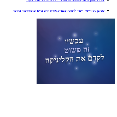
אורית ששון - רפלקסולוגית מומחית ומדריכת הורים בפתח תקוה
שני בן נתן חיימי - ייעוץ לתזונה טבעית, אורח חיים בריא ופוטותרפיה בחיפה