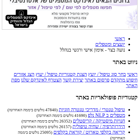
ראשי
יועצים ומטפלים
נועה בצר - אימון אישי ורגשי בנהלל
ניווט באתר
ראשי
בחר סוג טיפול / יועץ
הצגת קטגוריות טיפול / יעוץ
הצג אזורים
חיפוש מתקדם
פרסום באתר
יצירת קשר
הצטרף לאינדקס שלנו
מפת
האתר
קטגוריות פופולאריות באתר
טיפול טנטרי / מדריכי טנטרה וזוגיות
(47840 גולשים ביממה האחרונה)
מטפלים ב NLP נלפ
(41690 גולשים ביממה האחרונה)
חנויות מיסטיקה / קריסטלים
(26352 גולשים ביממה האחרונה)
הידרותרפיה / שחיה טיפולית
(26157 גולשים ביממה האחרונה)
קריאה בקלפי טארוט / קוראת בקלפים
(25095 גולשים ביממה
האחרונה)