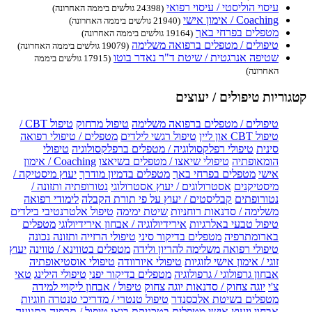
עיסוי הוליסטי / עיסוי רפואי
(24398 גולשים ביממה האחרונה)
Coaching / אימון אישי
(21940 גולשים ביממה האחרונה)
מטפלים בפרחי באך
(19164 גולשים ביממה האחרונה)
טיפולים / מטפלים ברפואה משלימה
(19079 גולשים ביממה האחרונה)
שטיפה אנרגטית / שיטת ד"ר נאדר בוטו
(17915 גולשים ביממה
האחרונה)
קטגוריות טיפולים / יעוצים
טיפולים / מטפלים ברפואה משלימה
טיפול מרחוק
טיפול CBT /
טיפול CBT און ליין
טיפול רגשי לילדים
מטפלים / טיפולי רפואה
סינית
טיפולי רפלקסולוגיה / מטפלים ברפלקסולוגיה
טיפולי
הומאופתיה
טיפולי שיאצו / מטפלים בשיאצו
Coaching / אימון
אישי
מטפלים בפרחי באך
מטפלים בדמיון מודרך
יעוץ מיסטיקה /
מיסטיקנים
אסטרולוגים / יעוץ אסטרולוגי
נטורופתיה ותזונה /
נטורופתים
קבליסטים / יעוץ על פי תורת הקבלה
לימודי רפואה
משלימה / סדנאות רוחניות
שיטת ימימה
טיפול אלטרנטיבי בילדים
טיפול טבעי באלרגיות
אירידיולוגיה / אבחון אירידיולוגי
מטפלים
בארומתרפיה
מטפלים בדיקור סיני
טיפולי הרזייה ותזונה נכונה
טיפולי רפואה משלימה להריון ולידה
מטפלים בטווינא / טווינה
יעוץ
זוגי / אימון אישי לזוגיות
טיפולי איורוודה
טיפולי אוסטיאופתיה
אבחון גרפולוגי / גרפולוגיה
מטפלים בדיקור יפני
טיפולי הילינג
טאי
צ'י
יוגה צחוק / סדנאות יוגה צחוק
טיפול / אבחון ליקויי למידה
מטפלים בשיטת אלכסנדר
טיפול טנטרי / מדריכי טנטרה וזוגיות
אבחון ויעוץ אישי
מטפלים בטכניקת בואן
טיפול / תרפיה בתנועה