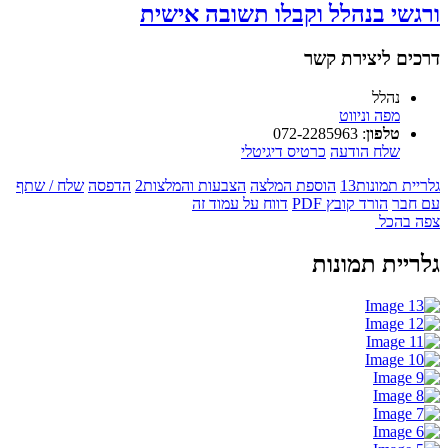
ורגשי בנהלל וקבלו תשובה אישית
דרכים ליצירת קשר
נהלל
מפה וניווט
טלפון
:
072-2285963
שלח הודעה
כרטיס דיגיטלי
גלריית תמונות
13
הוספת המלצה
הצבעות והמלצות
2
הדפסה
שלח / שתף
עם חבר
הורד קובץ PDF
דווח על עמוד זה
צפה בהכל
גלריית תמונות