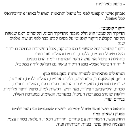
- טיפול באלרגיות
אבחון אישי ומקצועי לפני כל טיפול והתאמת הטיפול באופן אינדיבידואלי
לכל מטופל.
דיקור קוסמטי -
הדיקור הקוסמטי הוא חלק מובנה מהדיקור הסיני, הקיסרים דאגו שנשות
הקיסר תקבלנה דיקור קוסמטי על בסיס קבוע כבר לפני חמשת אלפים
שנה.
דיקור קוסמטי יכול להשפיע כמו בוטוקס, אבל החשיבות הגדולה בו יותר
היא בטיפול בפגמים, צלקות, כתמים ומחלות עור בפנים.
בתחילת הטיפול אני עושה ניקוי והמרצת זרימת הדם בפנים.
* ייחוד הטיפול אצלי- בזמן הדיקור עושה גם רפלקסולוגיה במקביל.
הטיפולים מתאימים לבעיות שונות בגוף-נפש כגון:
פריון, אף-אוזן-גרון, סינוסיטיס, דלקות אוזניים, מחלות ילדים, כאבי גב,
שרירים תפוסים, חיזוק מערכת החיסון, בעיות בעור, מחלות כרוניות,
סכרת, היליקובקטר פילורי, מעי רגיש, רגישות למזון, טיפול וריפוי אלרגיות,
דלקות שונות: במערכת העיכול, במערכת הנשימה, במערכת השלד,
בגידים ועוד.
בתחום הרגשי נפשי טיפול ותמיכה ריגשית למבוגרים בני נוער וילדים
במגוון נושאים כמו:
חיזוק נפשי, התמודדות עם פחדים, חרדות, דכאון, העלאת בטחון עצמי,
העצמה ואיזון נפשי, בעיות חברתיות ועוד.