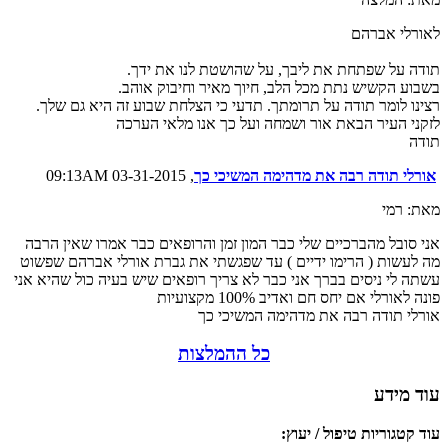
לאורלי אברהם
תודה על שפתחת את ליבך, על שהושטת לנו את ידך.
בשבוע הקשיש נתת מכל הלב, חיוך מאיר וחיבוק אוהב.
רצינו לומר תודה על תרומתך. תדעי כי הצלחת שבוע זה היא גם שלך.
לזקני העיר הבאת אור ושמחה ועל כך אנו מלאי הערכה
תודה
אורלי תודה רבה את מדהימה המשיכי כך
, 03-31-2015 09:13AM
מאת: רמי
אני סובל מהברכיים שלי כבר המון זמן והרופאים כבר אמרו שאין הרבה
מה לעשות ( הרימו ידיים ) עד שפגשתי את גברת אורלי אברהם שפשוט
עשתה לי ניסים בברך אני כבר לא צריך רופאים שיש בעיה כול שהיא אני
פונה לאורלי אם יחס חם ואדיב 100% מקצועיות
אורלי תודה רבה את מדהימה המשיכי כך
כל ההמלצות
עוד מידע
עוד קטגוריות טיפול / יעוץ: