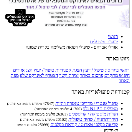
ראשי
יועצים ומטפלים
אורלי אברהם - טיפולי רפואה משלימה בקרית שמונה
ניווט באתר
ראשי
בחר סוג טיפול / יועץ
הצגת קטגוריות טיפול / יעוץ
הצג אזורים
חיפוש מתקדם
פרסום באתר
יצירת קשר
הצטרף לאינדקס שלנו
מפת
האתר
קטגוריות פופולאריות באתר
טיפול טנטרי / מדריכי טנטרה וזוגיות
(47847 גולשים ביממה האחרונה)
מטפלים ב NLP נלפ
(41700 גולשים ביממה האחרונה)
חנויות מיסטיקה / קריסטלים
(26361 גולשים ביממה האחרונה)
הידרותרפיה / שחיה טיפולית
(26162 גולשים ביממה האחרונה)
קריאה בקלפי טארוט / קוראת בקלפים
(25099 גולשים ביממה
האחרונה)