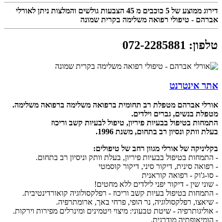
דירוג ממוצע של
5
כוכבים מ
45
הצבעות גולשים והמלצות ניתן לאורלי
אברהם - טיפולי רפואה משלימה בקרית שמונה
טלפון
:
072-2285881
אתר אינטרנט
אורלי אברהם מטפלת רב תחומית ברפואה משלימה ברפואה משלימה.
מטפלת בנשים, גברים וילדים.
התמחות בטיפול בבעיות פיריון, טיפול לבעיות קשב וריכוז
בעלת וותק ונסיון רב בתחום, משנת 1996.
בקליניקה של אורלי מגוון רחב של טיפולים:
- התמחות בטיפול בבעיות פיריון, בעלת וותק וניסיון רב בתחום.
- רפואה סינית, דיקור סיני, דיקור קוסמטי
- סו-ג'וק - רפואה קוראנית
- שוני שין - דיקור יפני לילדים ללא מחטים!
- התמחות בטיפול בעיות קשב וריכוז - רפלקסולוגיה קואורדינטיבית.
- שיאצו, רפלקסולוגיה, נר הופי, פרחי באך, ארומתרפיה.
- אוליגותרפיה - שיטת טבעוני: מיצוי ויטמינים ומינרלים מפירות וירקות.
- הומיאופתיה מודרנית.