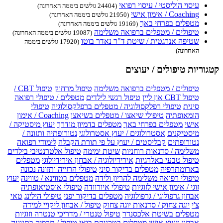
עיסוי הוליסטי / עיסוי רפואי
(24404 גולשים ביממה האחרונה)
Coaching / אימון אישי
(21950 גולשים ביממה האחרונה)
מטפלים בפרחי באך
(19169 גולשים ביממה האחרונה)
טיפולים / מטפלים ברפואה משלימה
(19087 גולשים ביממה האחרונה)
שטיפה אנרגטית / שיטת ד"ר נאדר בוטו
(17920 גולשים ביממה
האחרונה)
קטגוריות טיפולים / יעוצים
טיפולים / מטפלים ברפואה משלימה
טיפול מרחוק
טיפול CBT /
טיפול CBT און ליין
טיפול רגשי לילדים
מטפלים / טיפולי רפואה
סינית
טיפולי רפלקסולוגיה / מטפלים ברפלקסולוגיה
טיפולי
הומאופתיה
טיפולי שיאצו / מטפלים בשיאצו
Coaching / אימון
אישי
מטפלים בפרחי באך
מטפלים בדמיון מודרך
יעוץ מיסטיקה /
מיסטיקנים
אסטרולוגים / יעוץ אסטרולוגי
נטורופתיה ותזונה /
נטורופתים
קבליסטים / יעוץ על פי תורת הקבלה
לימודי רפואה
משלימה / סדנאות רוחניות
שיטת ימימה
טיפול אלטרנטיבי בילדים
טיפול טבעי באלרגיות
אירידיולוגיה / אבחון אירידיולוגי
מטפלים
בארומתרפיה
מטפלים בדיקור סיני
טיפולי הרזייה ותזונה נכונה
טיפולי רפואה משלימה להריון ולידה
מטפלים בטווינא / טווינה
יעוץ
זוגי / אימון אישי לזוגיות
טיפולי איורוודה
טיפולי אוסטיאופתיה
אבחון גרפולוגי / גרפולוגיה
מטפלים בדיקור יפני
טיפולי הילינג
טאי
צ'י
יוגה צחוק / סדנאות יוגה צחוק
טיפול / אבחון ליקויי למידה
מטפלים בשיטת אלכסנדר
טיפול טנטרי / מדריכי טנטרה וזוגיות
אבחון ויעוץ אישי
מטפלים בטכניקת בואן
טיפול / תרפיה בתנועה