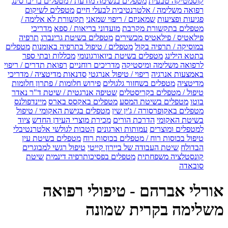
קוסמטיקה טבעית
מטפלים בנשימה מודעת / מטפלים בריברסינג
רפואה משלימה / אלטרנטיבית לבעלי חיים
מטפלים לשיקום
פגיעות ופציעות
שמאניזם / ריפוי שמאני
תקשורת לא אלימה /
מטפלים בתקשורת מקרבת
מועדוני בריאות / ספא
מדריכי
פילאטיס / פילאטיס מכשירים
מטפלים בשיטת גרינברג
תרפיה
במוסיקה / תרפיה בקול
מטפלים / טיפול בתרפיה באומנות
מטפלים
בתטא הילינג
מטפלים בשיטת ביואורגונומי
מכללות ובתי ספר
לרפואה משלימה ומיסטיקה
מדריכים רוחניים
רפואת תדרים / ריפוי
באמצעות אנרגיה
ריפוי / טיפול אנרגטי
סדנאות מדיטציה / מדריכי
מדיטציה
מטפלים בשחזור גלגולים
פירוש חלומות / פתרון חלומות
טיפול / מטפלים בקריסטלים
שטיפה אנרגטית / שיטת ד"ר נאדר
בוטו
מטפלים בשיטת המסע
מטפלים באקסס בארס
מיינדפולנס
מטפלים באקופרסורה / ג'ין שין
מטפלים בגישת האקומי / טיפול
בשיטת האקומי
הדרכת הורים
מכירת מוצרי העידן החדש
ציוד
למטפלים ומוצרים
עמותות וארגונים
הטבות לגולשי אלטרנטיבלי
טיפול בכוסות רוח / מטפלים בכוסות רוח
מטפלים בשיטת עין
הבדולח
שיטת העבודה של ביירון קייטי
טיפול רגשי למבוגרים
קונסטלציה משפחתית
מטפלים בפסיכותרפיה דינמית
שיטת
סובאדה
אורלי אברהם - טיפולי רפואה
משלימה בקרית שמונה