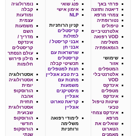
פרחי באך
פנג שואי
נומרולוגיה
דיאטה ותזונה
אימון אישי
קבלה
צמחי מרפא
NLP
ומודעות
נטורופתיה
עצמית
קניון
הרוחניות
טיפולים
משמעות
קריסטלים
אלטרנטיביים
השם
למזלות
VOD רפואה
מדריך /
אבני קריסטל /
משלימה
אינדקס
אבני חן
הומאופתיה
קריסטלים
שרשראות עם
עולם הנסתר
שימושי
קריסטלים
מילון פירוש
אזור
תכשיטי קבלה
חלומות
המטפלים
חנות למטפלים
אלטרנטיבלי
בית טבע אונליין
אסטרולוגיה
VOD
מתנות עם
אסטרולוגיה
אינדקס
משמעות
יומית
מטפלים
מיסטיקנים
הורוסקופ
אינדקס
אונליין
אהבה
שיטות טיפול
קריאת טארוט
תחזית
טבעי
אונליין
אסטרולוגית
אינדקס צמחי
שבועית
מרפא
לימודי רפואה
הורוסקופ
שואלים את
משלימה
חודשי
הטארוט
ורוחניות
הורוסקופ
מאמנים
שנתי