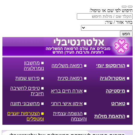
חיפוש לפי שם או טיפול:
בחר אזור / עיר:
חפש
■
מחשבון
■
הורוסקופ יומי
■
רפואה משלימה
נומרולוגיה
■
אסטרולוגיה
■
רפואה סינית
■
פירוש שמות
■
טיפים לחשיבה
■
מיסטיקה
■
אורח חיים בריא
חיובית
■
טארוט
■
אימון אישי רוחני
■
מחשבוני תזונה
■
הגשמה עצמית
■
הצטרפות יועצים
■
התאמת מזלות
והעצמה
ומטפלים