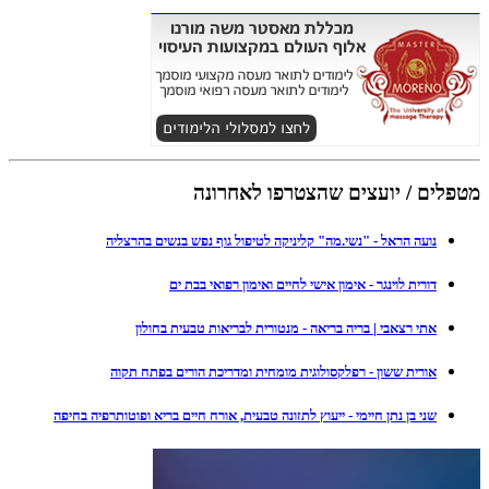
מטפלים / יועצים שהצטרפו לאחרונה
נועה הראל - "נשי.מה" קליניקה לטיפול גוף נפש בנשים בהרצליה
דורית לוינגר - אימון אישי לחיים ואימון רפואי בבת ים
אתי רצאבי | בריה בריאה - מנטורית לבריאות טבעית בחולון
אורית ששון - רפלקסולוגית מומחית ומדריכת הורים בפתח תקוה
שני בן נתן חיימי - ייעוץ לתזונה טבעית, אורח חיים בריא ופוטותרפיה בחיפה