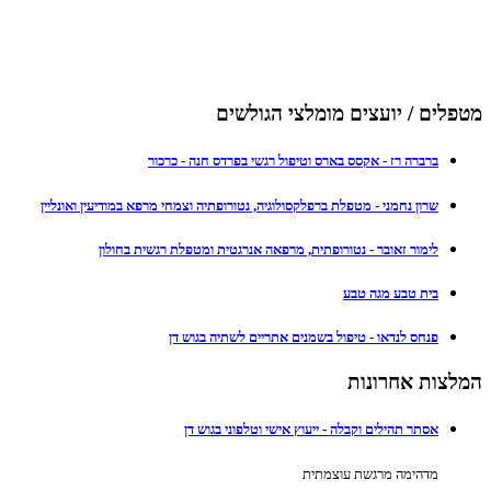
מטפלים / יועצים מומלצי הגולשים
ברברה רז - אקסס בארס וטיפול רגשי בפרדס חנה - כרכור
שרון נחמני - מטפלת ברפלקסולוגיה, נטורופתיה וצמחי מרפא במודיעין ואונליין
לימור זאובר - נטורופתית, מרפאה אנרגטית ומטפלת רגשית בחולון
בית טבע מגה טבע
פנחס לנדאו - טיפול בשמנים אתריים לשתיה בגוש דן
המלצות אחרונות
אסתר תהילים וקבלה - ייעוץ אישי וטלפוני בגוש דן
מדהימה מרגשת עוצמתית