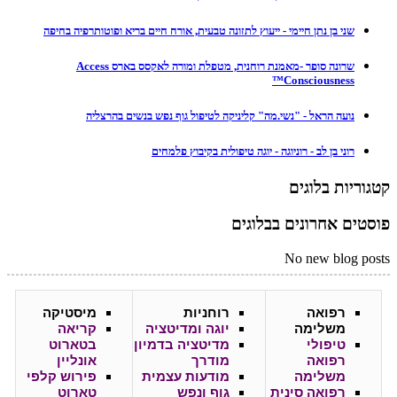
שני בן נתן חיימי - ייעוץ לתזונה טבעית, אורח חיים בריא ופוטותרפיה בחיפה
שרונה סופר -מאמנת רוחנית, מטפלת ומורה לאקסס בארס Access
Consciousness™
נועה הראל - "נשי.מה" קליניקה לטיפול גוף נפש בנשים בהרצליה
רוני בן לב - רוניוגה - יוגה טיפולית בקיבוץ פלמחים
קטגוריות בלוגים
פוסטים אחרונים בבלוגים
No new blog posts
רפואה
רוחניות
מיסטיקה
משלימה
יוגה ומדיטציה
קריאה
טיפולי
מדיטציה בדמיון
בטארוט
רפואה
מודרך
אונליין
משלימה
מודעות עצמית
פירוש קלפי
רפואה סינית
גוף ונפש
טארוט