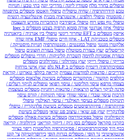
טיפולים בחדר מלח
סטודיו ליוגה / מדריכי יוגה
בתי טבע / חנויות
טבע
הידרותרפיה / שחיה טיפולית
טיפולי וואטסו
מטפלים בהיפנוזה
/ סוגסטיה
טיפולי רולפינג / אינטגרציה מבנית
אינטליגנציה רגשית
טיפולי גוף נפש רוח
טיפולי ביופידבק
התחברות מחדש והעצמה
טיפולי איזון אנרגטי
אורה סומא תרפיה בצבע
מטפלים ב Ipec
אייפק
מטפלים ב EFT שחרור ריגשי
טיפולי ביו אנרגיה / ביואנרגיה
מטפלים בטכניקת LAT - איזון חיים
טיפולי EMF איזון שדה
אלקטרו מגנטי
טיפול במגנטים / מגנטותרפיה
חנויות מיסטיקה /
קריסטלים
יעוץ בעזרת מטוטלת
טיפול בעזרת חוצונים
טיפול
בעזרת אומנויות לחימה
השכרת קליניקות / חדרי טיפולים
מטפלים
ברייקי / טיפולי רייקי
יעוץ נומרולוגי / נומרולוגים
מטפלים
בפסיכותרפיה דינמית
מטפלים ב NLP נלפ
יעוץ אישי מרחוק
מדריכים / סדנאות למודעות עצמית
קריאה בקלפי טארוט / קוראת
בקלפים
תקשור / מתקשרים
מטפלים בשיטת אלבאום
מטפלים
בצמחי מרפא
עיסוי הוליסטי / עיסוי רפואי
טיפולים לניקוי רעלים /
סדנה לניקוי רעלים
הרצאות / סדנאות רוחניות
מטפלים בעוצמת
הרכות
עיסוי שבדי / עיסוי שוודי
עיסוי תינוקות / קורס עיסוי
תינוקות
מטפלים בעיסוי תאילנדי / עיסוי תאילנדי
טיפולי
פיזיותרפיה / פיזיותרפיסטים
מטפלים בשיטת פלדנקרייז / טיפולי
פלדנקרייז
יעוץ פנג שואי / עיצוב פנג שואי
מטפלים בשיטת
קינסיולוגיה
טיפול בפסיכודרמה
מטפלים בשיטת פאולה
מטפלים
בקרניו סקראל
מטפלים בסו ג'וק / דיקור קוריאני
כירולוגיה / קריאה
בכף היד
פסיכותרפיסטים / פסיכותרפיה הוליסטית
ריפוי בציור
אינטואיטיבי
נר הופי / מטפלים בנרות הופי
כירופרקטיקה
צי' קונג