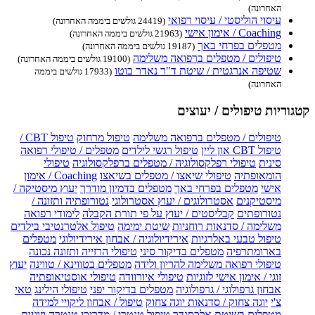
האחרונה)
עיסוי הוליסטי / עיסוי רפואי
(24419 גולשים ביממה האחרונה)
Coaching / אימון אישי
(21963 גולשים ביממה האחרונה)
מטפלים בפרחי באך
(19187 גולשים ביממה האחרונה)
טיפולים / מטפלים ברפואה משלימה
(19100 גולשים ביממה האחרונה)
שטיפה אנרגטית / שיטת ד"ר נאדר בוטו
(17933 גולשים ביממה
האחרונה)
קטגוריות טיפולים / יעוצים
טיפולים / מטפלים ברפואה משלימה
טיפול מרחוק
טיפול CBT /
טיפול CBT און ליין
טיפול רגשי לילדים
מטפלים / טיפולי רפואה
סינית
טיפולי רפלקסולוגיה / מטפלים ברפלקסולוגיה
טיפולי
הומאופתיה
טיפולי שיאצו / מטפלים בשיאצו
Coaching / אימון
אישי
מטפלים בפרחי באך
מטפלים בדמיון מודרך
יעוץ מיסטיקה /
מיסטיקנים
אסטרולוגים / יעוץ אסטרולוגי
נטורופתיה ותזונה /
נטורופתים
קבליסטים / יעוץ על פי תורת הקבלה
לימודי רפואה
משלימה / סדנאות רוחניות
שיטת ימימה
טיפול אלטרנטיבי בילדים
טיפול טבעי באלרגיות
אירידיולוגיה / אבחון אירידיולוגי
מטפלים
בארומתרפיה
מטפלים בדיקור סיני
טיפולי הרזייה ותזונה נכונה
טיפולי רפואה משלימה להריון ולידה
מטפלים בטווינא / טווינה
יעוץ
זוגי / אימון אישי לזוגיות
טיפולי איורוודה
טיפולי אוסטיאופתיה
אבחון גרפולוגי / גרפולוגיה
מטפלים בדיקור יפני
טיפולי הילינג
טאי
צ'י
יוגה צחוק / סדנאות יוגה צחוק
טיפול / אבחון ליקויי למידה
מטפלים בשיטת אלכסנדר
טיפול טנטרי / מדריכי טנטרה וזוגיות