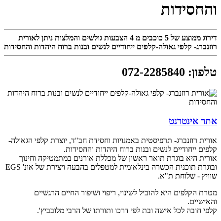
והחסידות
דירוג ממוצע של
5
כוכבים מ
4
הצבעות גולשים והמלצות ניתן לאורית
רוזנברג- קלפי גאולה-קלפים ייחודיים לנשים ובנות ברוח היהדות והחסידות
טלפון
:
072-2285840
אתר אינטרנט
אורית רוזנברג- תרפיסטית באמנויות וחסידת חב"ד, יוצרת קלפי הגאולה-
קלפים ייחודיים לנשים ובנות ברוח היהדות והחסידות.
אורית היא בוגרת תואר ראשון של מכללת אורנים במתמטיקה וחינוך
ובוגרת תוכנית הכשרה בינלאומית למטפלים בהבעה ויצירת של אונ' EGS
שוויץ - שלוחת ת"א.
מטרת הקלפים היא להוביל לשינוי, ריפוי ושיפור החיים הרגשיים
והאישיים.
קלפי חובה לכל אישה ובת לפי דרכו ותורתו של הרבי מלובביץ'.