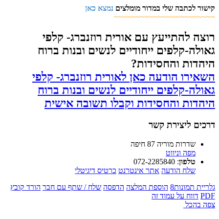
קישור לכתבה שלי במדור מומלצים
נמצא כאן
~~~~~~~~~~~~~~~~~~~~~~~
רוצה להתייעץ עם אורית רוזנברג- קלפי
גאולה-קלפים ייחודיים לנשים ובנות ברוח
היהדות והחסידות?
השאירו הודעה כאן לאורית רוזנברג- קלפי
גאולה-קלפים ייחודיים לנשים ובנות ברוח
היהדות והחסידות וקבלו תשובה אישית
דרכים ליצירת קשר
שדרות מוריה 87 חיפה
מפה וניווט
טלפון
:
072-2285840
שלח הודעה
אתר אינטרנט
כרטיס דיגיטלי
גלריית תמונות
8
הוספת המלצה
הדפסה
שלח / שתף עם חבר
הורד קובץ
PDF
דווח על עמוד זה
צפה בהכל