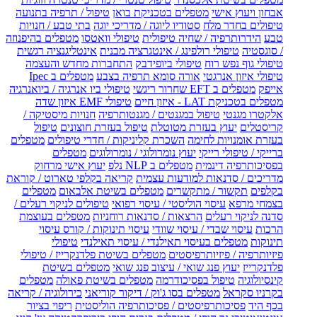
אבחון ויעוץ אישי
מטפלים בטכניקת בואן
טיפול / תרפיה בתנועה
טיפולים בחדר מלח
סטודיו ליוגה / מדריכי יוגה
בתי טבע / חנויות
טבע
הידרותרפיה / שחיה טיפולית
טיפולי וואטסו
מטפלים בהיפנוזה
/ סוגסטיה
טיפולי רולפינג / אינטגרציה מבנית
אינטליגנציה רגשית
טיפולי גוף נפש רוח
טיפולי ביופידבק
התחברות מחדש והעצמה
טיפולי איזון אנרגטי
אורה סומא תרפיה בצבע
מטפלים ב Ipec
אייפק
מטפלים ב EFT שחרור ריגשי
טיפולי ביו אנרגיה / ביואנרגיה
מטפלים בטכניקת LAT - איזון חיים
טיפולי EMF איזון שדה
אלקטרו מגנטי
טיפול במגנטים / מגנטותרפיה
חנויות מיסטיקה /
קריסטלים
יעוץ בעזרת מטוטלת
טיפול בעזרת חוצונים
טיפול
בעזרת אומנויות לחימה
השכרת קליניקות / חדרי טיפולים
מטפלים
ברייקי / טיפולי רייקי
יעוץ נומרולוגי / נומרולוגים
מטפלים
בפסיכותרפיה דינמית
מטפלים ב NLP נלפ
יעוץ אישי מרחוק
מדריכים / סדנאות למודעות עצמית
קריאה בקלפי טארוט / קוראת
בקלפים
תקשור / מתקשרים
מטפלים בשיטת אלבאום
מטפלים
בצמחי מרפא
עיסוי הוליסטי / עיסוי רפואי
טיפולים לניקוי רעלים /
סדנה לניקוי רעלים
הרצאות / סדנאות רוחניות
מטפלים בעוצמת
הרכות
עיסוי שבדי / עיסוי שוודי
עיסוי תינוקות / קורס עיסוי
תינוקות
מטפלים בעיסוי תאילנדי / עיסוי תאילנדי
טיפולי
פיזיותרפיה / פיזיותרפיסטים
מטפלים בשיטת פלדנקרייז / טיפולי
פלדנקרייז
יעוץ פנג שואי / עיצוב פנג שואי
מטפלים בשיטת
קינסיולוגיה
טיפול בפסיכודרמה
מטפלים בשיטת פאולה
מטפלים
בקרניו סקראל
מטפלים בסו ג'וק / דיקור קוריאני
כירולוגיה / קריאה
בכף היד
פסיכותרפיסטים / פסיכותרפיה הוליסטית
ריפוי בציור