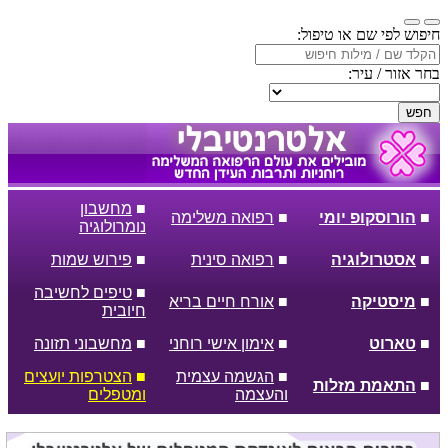
חיפוש לפי שם או טיפול:
בחר אזור / עיר:
חפש
■
מחשבון
■
הורוסקופ יומי
■
רפואה משלימה
נומרולוגיה
■
אסטרולוגיה
■
רפואה סינית
■
פירוש שמות
■
טיפים לחשיבה
■
מיסטיקה
■
אורח חיים בריא
חיובית
■
טארוט
■
אימון אישי רוחני
■
מחשבוני תזונה
■
הגשמה עצמית
■
הצטרפות יועצים
■
התאמת מזלות
והעצמה
ומטפלים