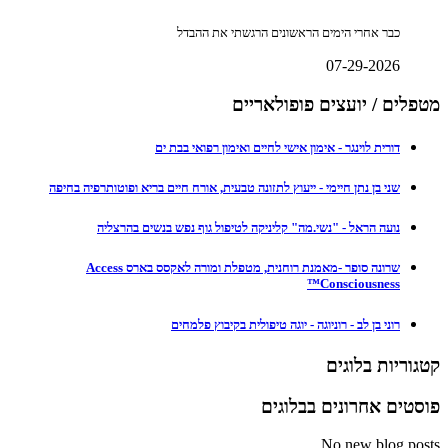
כבר אחרי הימים הראשונים הרגשתי את ההבדל
07-29-2026
מטפלים / יועצים פופולאריים
דורית לוינגר - אימון אישי לחיים ואימון רפואי בבת ים
שני בן נתן חיימי - ייעוץ לתזונה טבעית, אורח חיים בריא ופוטותרפיה בחיפה
נועה הראל - "נשי.מה" קליניקה לטיפול גוף נפש בנשים בהרצליה
שרונה סופר -מאמנת רוחנית, מטפלת ומורה לאקסס בארס Access
Consciousness™
רוני בן לב - רוניוגה - יוגה טיפולית בקיבוץ פלמחים
קטגוריות בלוגים
פוסטים אחרונים בבלוגים
No new blog posts