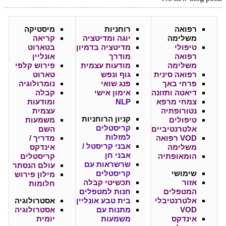
רפואה
רוחניות
מיסטיקה
משלימה
יוגה ומדיטציה
קריאה
טיפולי
מדיטציה בדמיון
בטארוט
רפואה
מודרך
אונליין
משלימה
מודעות עצמית
פירוש קלפי
רפואה סינית
גוף ונפש
טארוט
פרחי באך
פנג שואי
נומרולוגיה
דיאטה ותזונה
אימון אישי
קבלה
צמחי מרפא
NLP
ומודעות
נטורופתיה
עצמית
קניון
הרוחניות
טיפולים
משמעות
קריסטלים
אלטרנטיביים
השם
למזלות
VOD רפואה
מדריך /
אבני קריסטל /
משלימה
אינדקס
אבני חן
הומאופתיה
קריסטלים
שרשראות עם
עולם הנסתר
שימושי
קריסטלים
מילון פירוש
אזור
תכשיטי קבלה
חלומות
המטפלים
חנות למטפלים
אלטרנטיבלי
בית טבע אונליין
אסטרולוגיה
VOD
מתנות עם
אסטרולוגיה
אינדקס
משמעות
יומית