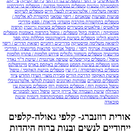
אינטואיטיבי
נר הופי / מטפלים בנרות הופי
כירופרקטיקה
צי' קונג
קוסמטיקה טבעית
מטפלים בנשימה מודעת / מטפלים בריברסינג
רפואה משלימה / אלטרנטיבית לבעלי חיים
מטפלים לשיקום
פגיעות ופציעות
שמאניזם / ריפוי שמאני
תקשורת לא אלימה /
מטפלים בתקשורת מקרבת
מועדוני בריאות / ספא
מדריכי
פילאטיס / פילאטיס מכשירים
מטפלים בשיטת גרינברג
תרפיה
במוסיקה / תרפיה בקול
מטפלים / טיפול בתרפיה באומנות
מטפלים
בתטא הילינג
מטפלים בשיטת ביואורגונומי
מכללות ובתי ספר
לרפואה משלימה ומיסטיקה
מדריכים רוחניים
רפואת תדרים / ריפוי
באמצעות אנרגיה
ריפוי / טיפול אנרגטי
סדנאות מדיטציה / מדריכי
מדיטציה
מטפלים בשחזור גלגולים
פירוש חלומות / פתרון חלומות
טיפול / מטפלים בקריסטלים
שטיפה אנרגטית / שיטת ד"ר נאדר
בוטו
מטפלים בשיטת המסע
מטפלים באקסס בארס
מיינדפולנס
מטפלים באקופרסורה / ג'ין שין
מטפלים בגישת האקומי / טיפול
בשיטת האקומי
הדרכת הורים
מכירת מוצרי העידן החדש
ציוד
למטפלים ומוצרים
עמותות וארגונים
הטבות לגולשי אלטרנטיבלי
טיפול בכוסות רוח / מטפלים בכוסות רוח
מטפלים בשיטת עין
הבדולח
שיטת העבודה של ביירון קייטי
טיפול רגשי למבוגרים
קונסטלציה משפחתית
מטפלים בפסיכותרפיה דינמית
שיטת
סובאדה
אורית רוזנברג- קלפי גאולה-קלפים
ייחודיים לנשים ובנות ברוח היהדות