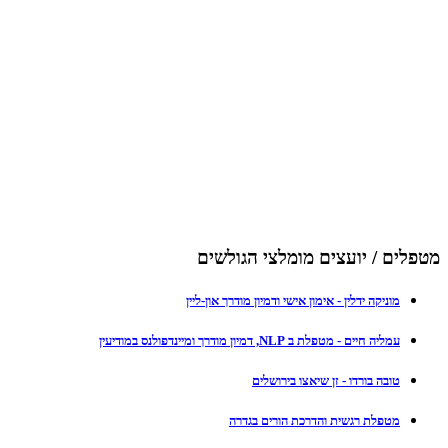
מטפלים / יועצים מומלצי הגולשים
מוניקה ידלין - אימון אישי ודמיון מודרך און-ליין
עמליה חיים - מטפלת ב NLP, דמיון מודרך ומיינדפולנס במודיעין
טובה בורדו - זן שיאצו בירושלים
מטפלת רגשית והדרכת הורים בגדרה