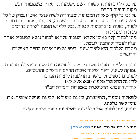
על כל קלף כותרת הקשורה לשם משמעותי, תאריך משמעותי, רגש,
מקום וחוויות החיים.
על גבי כל קלף שאלות המכוונות ומעודדות לשיח פנימי אישי ועמוק של כל
אישה עם עצמה, עם רעותה, עם בת משפחה, אם, בת, אחות, עם חברה
לצוות, בזוגות או בקבוצות קטנות ,בכל קלף יש הזמנה ליצירה בדרכים
מגוונות ומעניינות.
ניתן לבחור קלף באופן אקראי ולעבוד עליו או לבחור נושא המעסיק אותך
ועליו לעבוד ולהתבונן לעומק.
מטרת הקלפים היא ליצור שינוי , ריפוי ושיפור איכות החיים האישיים
והרגשיים.
ערכת קלפים ייחודית אשר מובילה כל אישה ובת לשיח פנימי ולהתבוננות
עמוקה לשינוי, ריפוי ושיפור איכות החיים האישיים והרגשיים.
לפרטים נוספים ולרכישה ניתן לפנות ליוצרת הערכה:
להזמנה התקשרו טלפון: 072-2285840
אורית רוזנברג- תרפיסטית באמנויות וחסידת חב"ד.
לשאלות נוספות, התייעצות, הזמנת טיפול או קביעת פגישה אישית, צרו
עימי קשר טלפוני.
בנוסף, ניתן לפנות אלי בכל שעה באמצעות טופס יצירת הקשר.
~~~~~~~~~~~~~~~~~~~~~~~
מידע נוסף שיעניין אותך
נמצא כאן
~~~~~~~~~~~~~~~~~~~~~~~
~~~~~~~~~~~~~~~~~~~~~~~