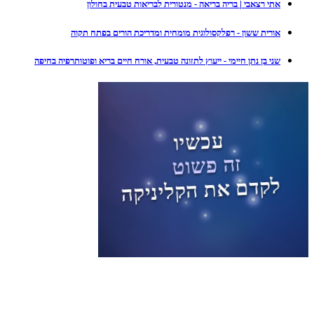
אתי רצאבי | בריה בריאה - מנטורית לבריאות טבעית בחולון
אורית ששון - רפלקסולוגית מומחית ומדריכת הורים בפתח תקוה
שני בן נתן חיימי - ייעוץ לתזונה טבעית, אורח חיים בריא ופוטותרפיה בחיפה