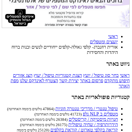
ראשי
יועצים ומטפלים
אורית רוזנברג- קלפי גאולה-קלפים ייחודיים לנשים ובנות ברוח
היהדות והחסידות
ניווט באתר
ראשי
בחר סוג טיפול / יועץ
הצגת קטגוריות טיפול / יעוץ
הצג אזורים
חיפוש מתקדם
פרסום באתר
יצירת קשר
הצטרף לאינדקס שלנו
מפת
האתר
קטגוריות פופולאריות באתר
טיפול טנטרי / מדריכי טנטרה וזוגיות
(47864 גולשים ביממה האחרונה)
מטפלים ב NLP נלפ
(41723 גולשים ביממה האחרונה)
חנויות מיסטיקה / קריסטלים
(26384 גולשים ביממה האחרונה)
הידרותרפיה / שחיה טיפולית
(26175 גולשים ביממה האחרונה)
קריאה בקלפי טארוט / קוראת בקלפים
(25120 גולשים ביממה