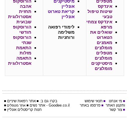
מטפלים
מיסטיקנים
הורוסקופ
אינדקס
אונליין
אהבה
שיטות טיפול
קריאת טארוט
תחזית
טבעי
אונליין
אסטרולוגית
אינדקס צמחי
שבועית
מרפא
לימודי רפואה
הורוסקופ
שואלים את
משלימה
חודשי
הטארוט
ורוחניות
הורוסקופ
מאמנים
שנתי
מומלצים
התאמת
מטפלים
מזלות
מומלצים
התאמה
מיסטיקנים
אסטרולוגית
מומלצים
מי אנחנו
תנאי שימוש
בקרו גם ב:
אתר
רפואת שיניים
■
■
■
■
ותקנון האתר
פרסמו באתר
Goodee.co.il
- אתר
נשים
■
■
אתר מטפלים
■
צור קשר
חנות קריסטלים אונליין
■
■